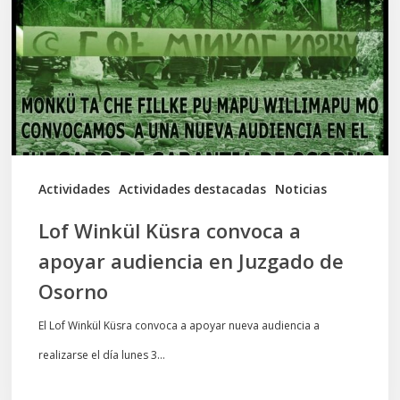
convoca
a
apoyar
audiencia
en
Juzgado
de
Actividades
Actividades destacadas
Noticias
Osorno
Lof Winkül Küsra convoca a
apoyar audiencia en Juzgado de
Osorno
El Lof Winkül Küsra convoca a apoyar nueva audiencia a
realizarse el día lunes 3…