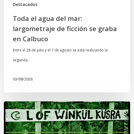
en
Destacados
Calbuco
Toda el agua del mar:
largometraje de ficción se graba
en Calbuco
Entre el 28 de julio y el 7 de agosto se está realizando la
segunda…
03/08/2026
Lof
Winkül
Küsra