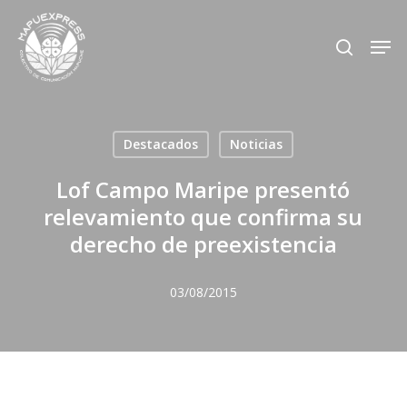
Skip
Men
search
to
Close
main
Menu
content
Destacados
Noticias
Lof Campo Maripe presentó
relevamiento que confirma su
derecho de preexistencia
03/08/2015