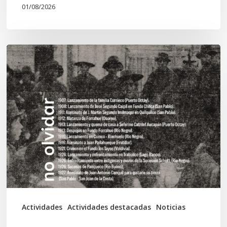
01/08/2026
Chawrakawin:
Palimpsesto
explora
a
través
del
arte
las
tensiones
documentales
Actividades
Actividades destacadas
Noticias
en