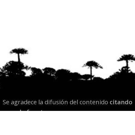
Se agradece la difusión del contenido
citando
la fuente www.mapuexpress.org
Desde el año 2000, ejerciendo el derecho a la