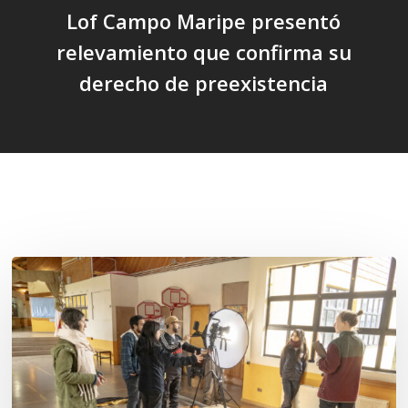
Lof Campo Maripe presentó
relevamiento que confirma su
derecho de preexistencia
Related Posts
Toda
el
agua
del
mar: