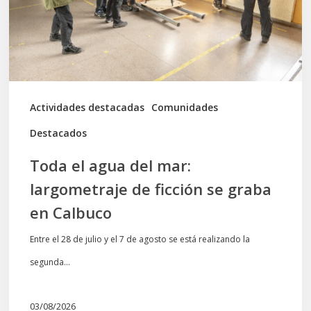
largometraje
de
ficción
se
graba
Actividades destacadas
Comunidades
en
Destacados
Calbuco
Toda el agua del mar:
largometraje de ficción se graba
en Calbuco
Entre el 28 de julio y el 7 de agosto se está realizando la
segunda…
03/08/2026