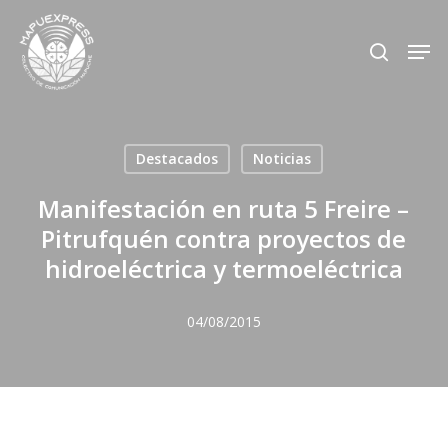
Skip
Men
search
to
Close
main
Menu
content
Destacados
Noticias
Manifestación en ruta 5 Freire –
Pitrufquén contra proyectos de
hidroeléctrica y termoeléctrica
04/08/2015