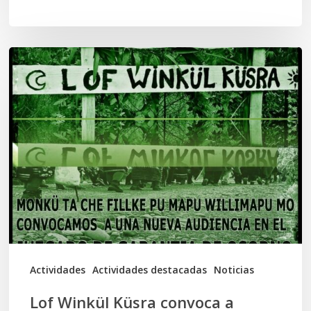
Lof
Winkül
Küsra
convoca
a
apoyar
audiencia
en
Juzgado
de
Actividades
Actividades destacadas
Noticias
Osorno
Lof Winkül Küsra convoca a