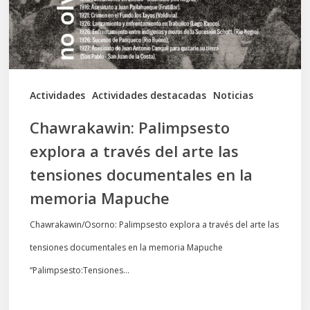
arte
las
tensiones
documentales
Actividades
Actividades destacadas
Noticias
en
Chawrakawin: Palimpsesto
la
explora a través del arte las
memoria
tensiones documentales en la
Mapuche
memoria Mapuche
Chawrakawin/Osorno: Palimpsesto explora a través del arte las
tensiones documentales en la memoria Mapuche
“Palimpsesto:Tensiones…