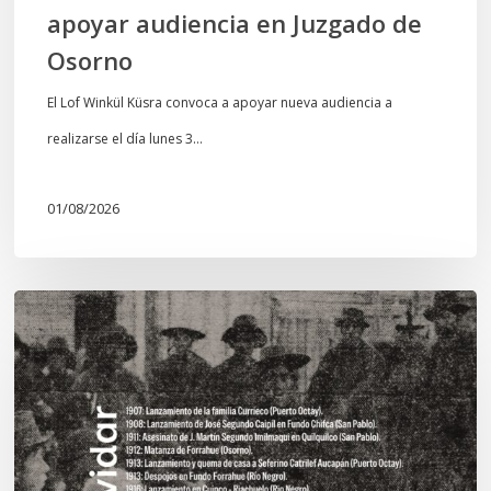
apoyar audiencia en Juzgado de
Osorno
El Lof Winkül Küsra convoca a apoyar nueva audiencia a
realizarse el día lunes 3…
01/08/2026
Chawrakawin:
Palimpsesto
explora
a
través
del