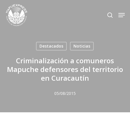
Skip
Men
search
to
Close
main
Menu
content
Destacados
Noticias
Criminalización a comuneros
Mapuche defensores del territorio
en Curacautín
05/08/2015