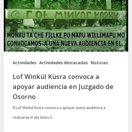
convoca
a
apoyar
audiencia
en
Juzgado
de
Actividades
Actividades destacadas
Noticias
Osorno
Lof Winkül Küsra convoca a
apoyar audiencia en Juzgado de
Osorno
El Lof Winkül Küsra convoca a apoyar nueva audiencia a
realizarse el día lunes 3…