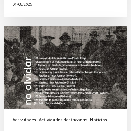
01/08/2026
Chawrakawin:
Palimpsesto
explora
a
través
del
arte
las
tensiones
documentales
Actividades
Actividades destacadas
Noticias
en