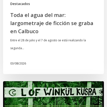
en
Destacados
Calbuco
Toda el agua del mar:
largometraje de ficción se graba
en Calbuco
Entre el 28 de julio y el 7 de agosto se está realizando la
segunda…
03/08/2026
Lof
Winkül
Küsra