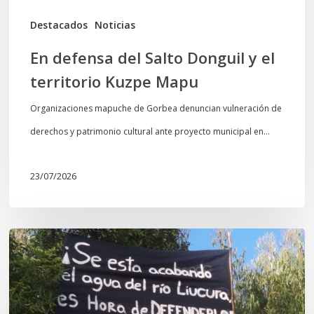
Mapu
Destacados
Noticias
En defensa del Salto Donguil y el
territorio Kuzpe Mapu
Organizaciones mapuche de Gorbea denuncian vulneración de
derechos y patrimonio cultural ante proyecto municipal en…
23/07/2026
Newen
Leufu
Ligkusra:
«el