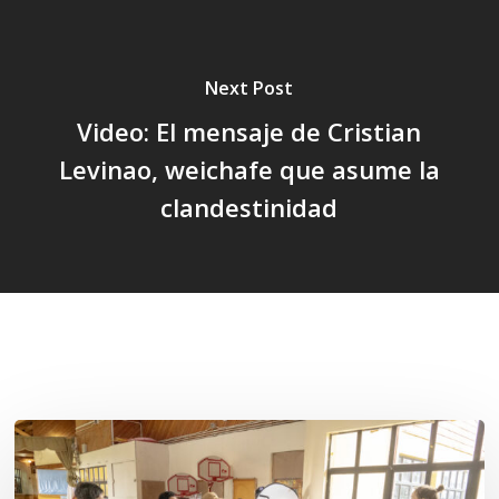
Next Post
Video: El mensaje de Cristian
Levinao, weichafe que asume la
clandestinidad
Related Posts
Toda
el