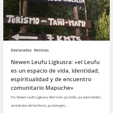
Leufu
es
un
espacio
de
vida,
Destacados
Noticias
identidad,
Newen Leufu Ligkusra: «el Leufu
espiritualidad
es un espacio de vida, identidad,
y
espiritualidad y de encuentro
de
comunitario Mapuche»
encuentro
comunitario
Por Newen Leufu Ligkusra. Mari mari, pu lonko, pu autoridades
Mapuche»
ancestrales del territorio, pu lamngen,…