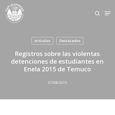
Skip
Men
search
to
Close
main
Menu
content
Artículos
Destacados
Registros sobre las violentas
detenciones de estudiantes en
Enela 2015 de Temuco
07/08/2015