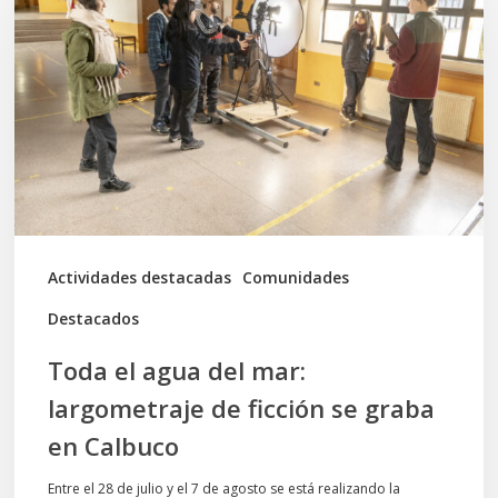
agua
del
mar:
largometraje
de
ficción
se
graba
Actividades destacadas
Comunidades
en
Destacados
Calbuco
Toda el agua del mar:
largometraje de ficción se graba
en Calbuco
Entre el 28 de julio y el 7 de agosto se está realizando la