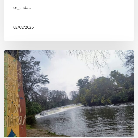
segunda…
03/08/2026
En
defensa
del
Salto
Donguil
y
el
territorio
Kuzpe