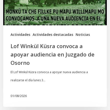
apoyar
audiencia
en
Juzgado
de
Actividades
Actividades destacadas
Noticias
Osorno
Lof Winkül Küsra convoca a
apoyar audiencia en Juzgado de
Osorno
El Lof Winkül Küsra convoca a apoyar nueva audiencia a
realizarse el día lunes 3…
01/08/2026