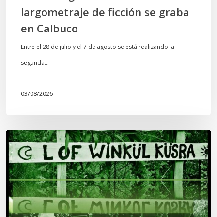
largometraje de ficción se graba
en Calbuco
Entre el 28 de julio y el 7 de agosto se está realizando la
segunda…
03/08/2026
Lof
Winkül
Küsra
convoca
a