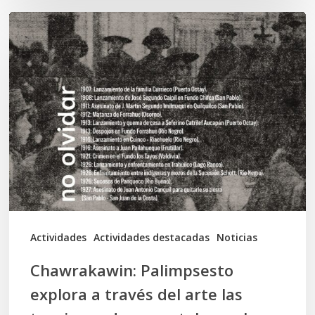
Chawrakawin:
Palimpsesto
explora
a
través
del
arte
las
tensiones
documentales
Actividades
Actividades destacadas
Noticias
en
Chawrakawin: Palimpsesto
la
explora a través del arte las
memoria