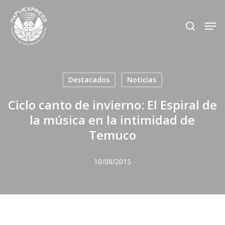
Skip
Men
search
to
Close
main
Menu
content
Destacados
Noticias
Ciclo canto de invierno: El Espiral de
la música en la intimidad de
Temuco
10/08/2015