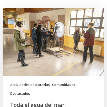
Toda
el
agua
del
mar:
largometraje
de
ficción
se
graba
Actividades destacadas
Comunidades
en
Destacados
Calbuco
Toda el agua del mar: