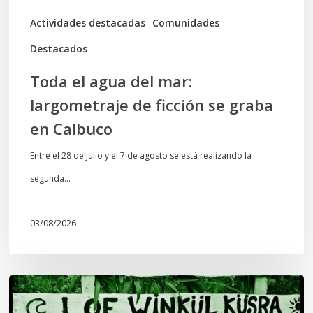
graba
Actividades destacadas
Comunidades
en
Destacados
Calbuco
Toda el agua del mar:
largometraje de ficción se graba
en Calbuco
Entre el 28 de julio y el 7 de agosto se está realizando la
segunda…
03/08/2026
Lof
Winkül