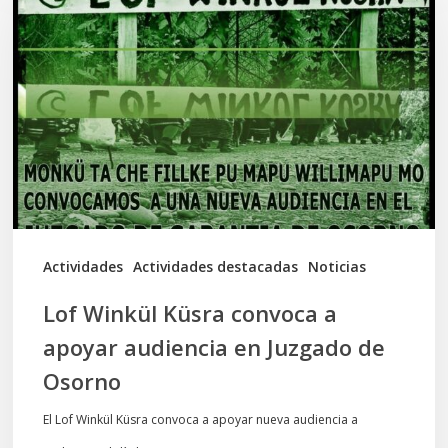
Küsra
convoca
a
apoyar
audiencia
en
Juzgado
de
Actividades
Actividades destacadas
Noticias
Osorno
Lof Winkül Küsra convoca a
apoyar audiencia en Juzgado de
Osorno
El Lof Winkül Küsra convoca a apoyar nueva audiencia a