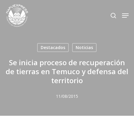
Skip
Men
search
to
Close
main
Menu
content
Destacados
Noticias
Se inicia proceso de recuperación
de tierras en Temuco y defensa del
territorio
11/08/2015