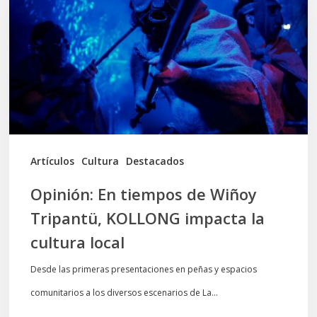
de
Wiñoy
Tripantü,
KOLLONG
impacta
la
cultura
Artículos
Cultura
Destacados
local
Opinión: En tiempos de Wiñoy
Tripantü, KOLLONG impacta la
cultura local
Desde las primeras presentaciones en peñas y espacios
comunitarios a los diversos escenarios de La…