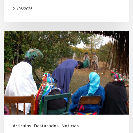
21/06/2026
Conmemoración
del
Wiñoy
Tripantü
y
la
Sociedad
Mapuche
Ancestral
Artículos
Destacados
Noticias