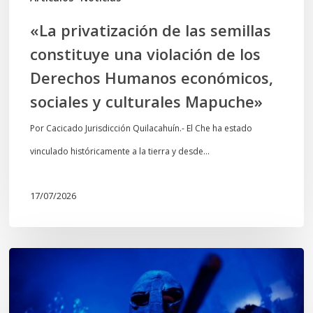
Derechos
«La privatización de las semillas
Humanos
constituye una violación de los
económicos,
Derechos Humanos económicos,
sociales
sociales y culturales Mapuche»
y
culturales
Por Cacicado Jurisdicción Quilacahuín.- El Che ha estado
Mapuche»
vinculado históricamente a la tierra y desde…
17/07/2026
Opinión:
En
tiempos