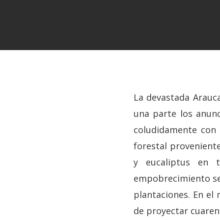
La devastada Arauc
una parte los anunci
coludidamente con 
forestal proveniente
y eucaliptus en 
empobrecimiento se 
Hit enter to search or ESC to close
plantaciones. En el
de proyectar cuarent