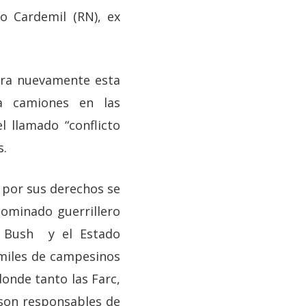
o Cardemil (RN), ex
ara nuevamente esta
 a camiones en las
l llamado “conflicto
s.
 por sus derechos se
ominado guerrillero
e Bush y el Estado
 miles de campesinos
onde tanto las Farc,
 son responsables de