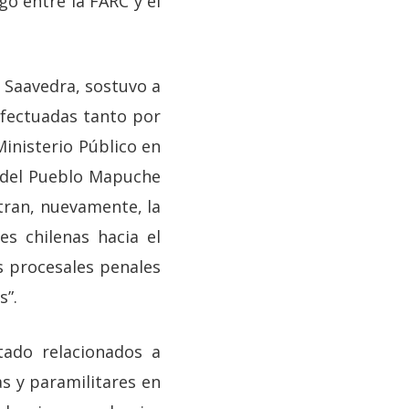
go entre la FARC y el
n Saavedra, sostuvo a
 efectuadas tanto por
Ministerio Público en
 del Pueblo Mapuche
tran, nuevamente, la
es chilenas hacia el
s procesales penales
s”.
tado relacionados a
s y paramilitares en