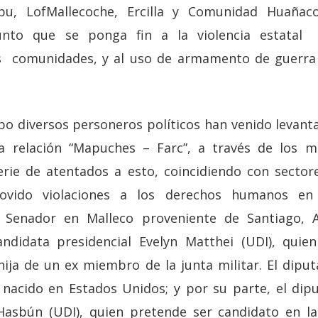
u, LofMallecoche, Ercilla y Comunidad Huañac
unto que se ponga fin a la violencia estatal
las comunidades, y al uso de armamento de guerra 
po diversos personeros políticos han venido levant
relación “Mapuches – Farc”, a través de los m
rie de atentados a esto, coincidiendo con sectore
vido violaciones a los derechos humanos en C
 Senador en Malleco proveniente de Santiago, A
didata presidencial Evelyn Matthei (UDI), quien
hija de un ex miembro de la junta militar. El dipu
nacido en Estados Unidos; y por su parte, el dipu
Hasbún (UDI), quien pretende ser candidato en l