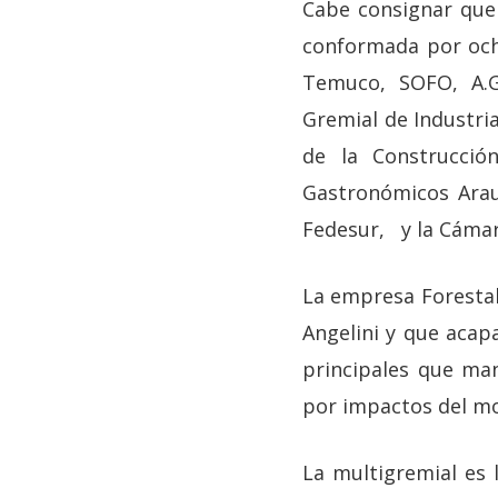
Cabe consignar que
conformada por och
Temuco, SOFO, A.G
Gremial de Industri
de la Construcció
Gastronómicos Arau
Fedesur, y la Cámar
La empresa Forestal
Angelini y que acapa
principales que ma
por impactos del mod
La multigremial es l