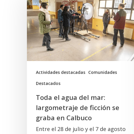
el
agua
del
mar:
largometraje
de
ficción
se
Actividades destacadas
Comunidades
graba
Destacados
en
Toda el agua del mar:
Calbuco
largometraje de ficción se
graba en Calbuco
Entre el 28 de julio y el 7 de agosto