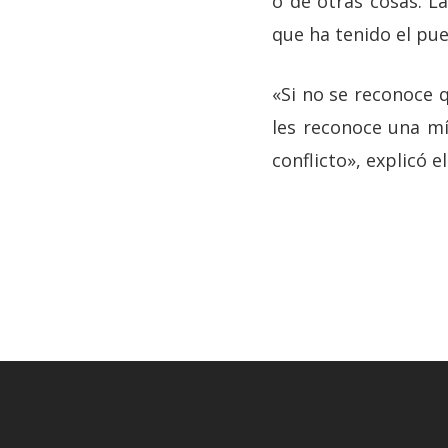
o de otras cosas. La
que ha tenido el pu
«Si no se reconoce q
les reconoce una mí
conflicto», explicó e