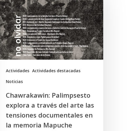
alimpsesto
xplora
ravés
el
rte
as
ensiones
Actividades
Actividades destacadas
ocumentales
Noticias
n
Chawrakawin: Palimpsesto
a
explora a través del arte las
memoria
tensiones documentales en
Mapuche
la memoria Mapuche