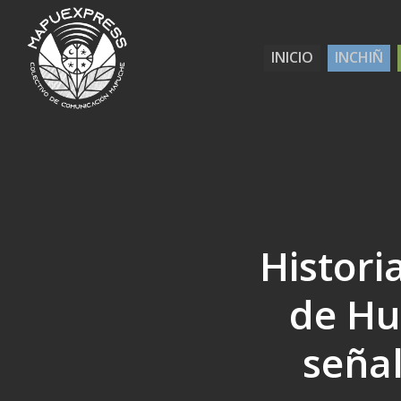
Skip
to
INICIO
INCHIÑ
main
content
Histori
de Hu
seña