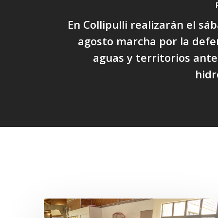
En Collipulli realizarán el s
agosto marcha por la defe
aguas y territorios an
hidr
Related Posts
Toda