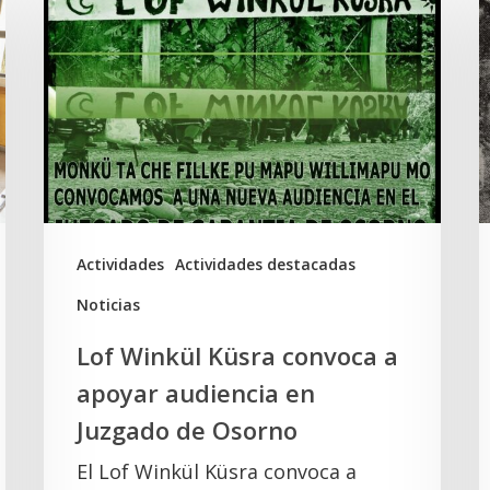
Winkül
P
Küsra
e
convoca
a
a
t
apoyar
d
audiencia
a
en
l
Juzgado
t
Actividades
Actividades destacadas
de
d
Noticias
Osorno
e
Lof Winkül Küsra convoca a
l
apoyar audiencia en
Juzgado de Osorno
El Lof Winkül Küsra convoca a