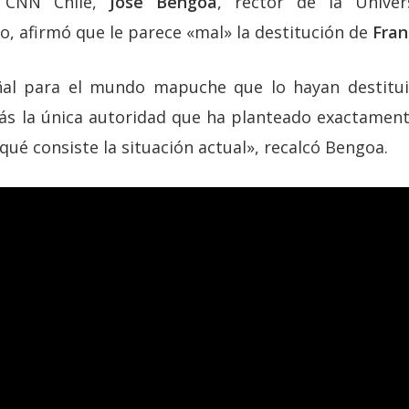
n CNN Chile,
José Bengoa
, rector de la Unive
, afirmó que le parece «mal» la destitución de
Fran
al para el mundo mapuche que lo hayan destitu
ás la única autoridad que ha planteado exactament
ué consiste la situación actual», recalcó Bengoa.