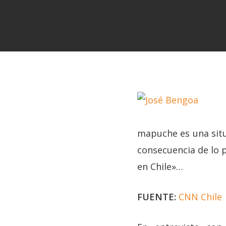
mapuche es una situa
consecuencia de lo p
Hit enter to search or ESC to close
en Chile»…
FUENTE:
CNN Chile