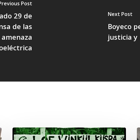
Previous Post
Next Post
ábado 29 de
nsa de las
Boyeco pe
te amenaza
justicia y
oeléctrica
Lof
C