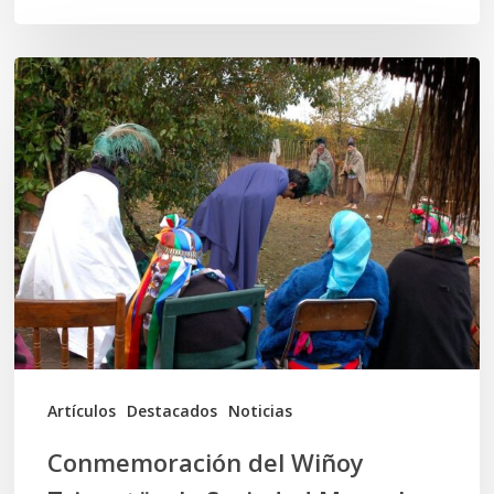
Conmemoración
del
Wiñoy
Tripantü
y
la
Sociedad
Mapuche
Ancestral
Artículos
Destacados
Noticias
Conmemoración del Wiñoy