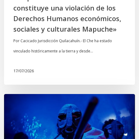
Humanos
constituye una violación de los
económicos,
Derechos Humanos económicos,
sociales
sociales y culturales Mapuche»
y
culturales
Por Cacicado Jurisdicción Quilacahuín.- El Che ha estado
Mapuche»
vinculado históricamente a la tierra y desde…
17/07/2026
Opinión:
En
tiempos
de