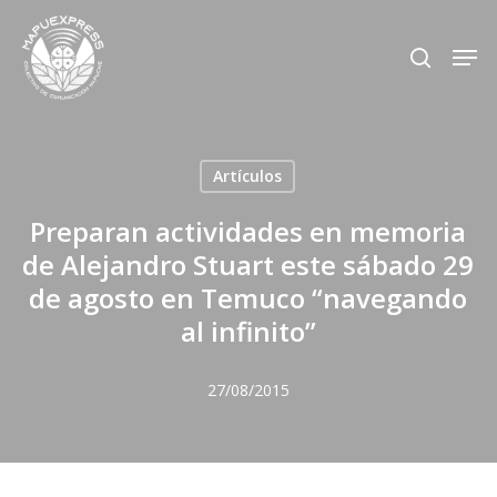
Skip
Men
search
to
Close
main
Menu
content
Artículos
Preparan actividades en memoria
de Alejandro Stuart este sábado 29
de agosto en Temuco “navegando
al infinito”
27/08/2015