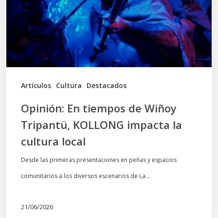
Wiñoy
Tripantü,
KOLLONG
impacta
la
cultura
Artículos
Cultura
Destacados
local
Opinión: En tiempos de Wiñoy
Tripantü, KOLLONG impacta la
cultura local
Desde las primeras presentaciones en peñas y espacios
comunitarios a los diversos escenarios de La…
21/06/2026