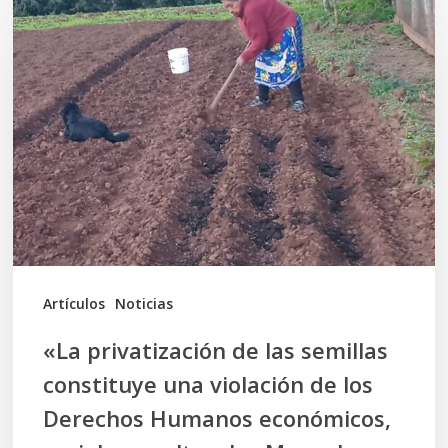
privatización
de
las
semillas
constituye
una
violación
de
los
Artículos
Noticias
Derechos
«La privatización de las semillas
Humanos
constituye una violación de los
económicos,
Derechos Humanos económicos,
sociales