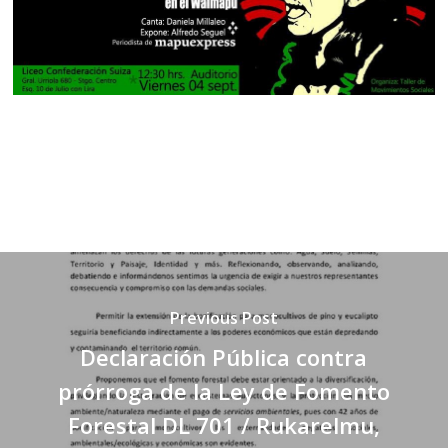
Previous Post
Declaración Pública contra
prórroga de la Ley de Fomento
Forestal DL 701 / Rukarelmu,