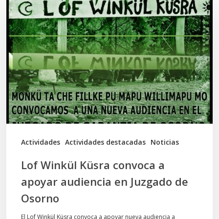
Winkül
Küsra
convoca
a
apoyar
audiencia
en
Juzgado
de
Actividades
Actividades destacadas
Noticias
Osorno
Lof Winkül Küsra convoca a
apoyar audiencia en Juzgado de
Osorno
El Lof Winkül Küsra convoca a apoyar nueva audiencia a