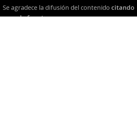
Se agradece la difusión del contenido
citando
la fuente www.mapuexpress.org
Desde el año 2000, ejerciendo el derecho a la
comunicación Mapuche en Wallmapu.
© 2026 Mapuexpress.