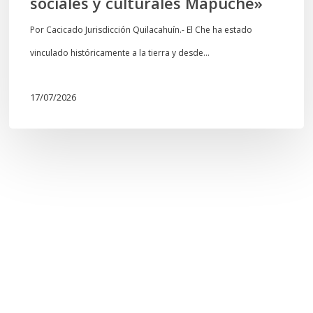
sociales y culturales Mapuche»
y
culturales
Por Cacicado Jurisdicción Quilacahuín.- El Che ha estado
Mapuche»
vinculado históricamente a la tierra y desde…
17/07/2026