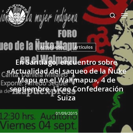
Skip
Men
search
to
Close
main
Menu
content
Actividades
Artículos
En Santiago, encuentro sobre
«Actualidad del saqueo de la Ñuke
Mapu en el Wallmapu», 4 de
septiembre, Liceo Confederación
Suiza
01/09/2015