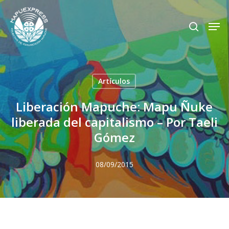
Skip
Men
search
to
Close
main
Menu
content
Artículos
Liberación Mapuche: Mapu Ñuke
liberada del capitalismo – Por Taeli
Gómez
08/09/2015