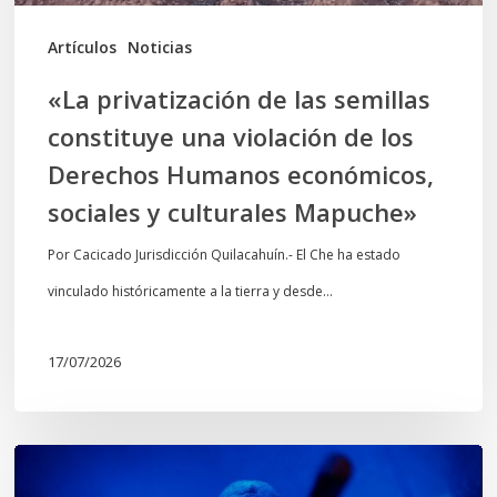
de
los
Artículos
Noticias
Derechos
«La privatización de las semillas
Humanos
constituye una violación de los
económicos,
Derechos Humanos económicos,
sociales
sociales y culturales Mapuche»
y
culturales
Por Cacicado Jurisdicción Quilacahuín.- El Che ha estado
Mapuche»
vinculado históricamente a la tierra y desde…
17/07/2026
Opinión: