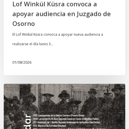
Lof Winkül Küsra convoca a
apoyar audiencia en Juzgado de
Osorno
El Lof Winkül Küsra convoca a apoyar nueva audiencia a
realizarse el día lunes 3…
01/08/2026
Chawrakawin:
Palimpsesto
explora
a
través