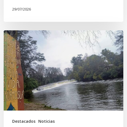
29/07/2026
En
defensa
del
Salto
Donguil
y
el
territorio
Kuzpe
Mapu
Destacados
Noticias