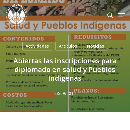
Skip
Men
search
to
Close
main
Menu
content
Actividades
Artículos
Noticias
Abiertas las inscripciones para
diplomado en salud y Pueblos
Indígenas
28/09/2015