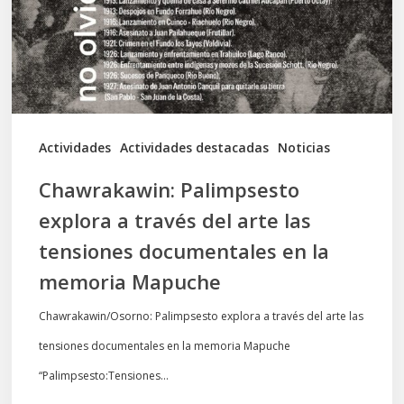
del
arte
las
tensiones
documentales
Actividades
Actividades destacadas
Noticias
en
Chawrakawin: Palimpsesto
la
explora a través del arte las
memoria
tensiones documentales en la
Mapuche
memoria Mapuche
Chawrakawin/Osorno: Palimpsesto explora a través del arte las
tensiones documentales en la memoria Mapuche
“Palimpsesto:Tensiones…