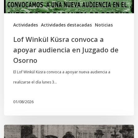
en
Juzgado
de
Actividades
Actividades destacadas
Noticias
Osorno
Lof Winkül Küsra convoca a
apoyar audiencia en Juzgado de
Osorno
El Lof Winkül Küsra convoca a apoyar nueva audiencia a
realizarse el día lunes 3…
01/08/2026
Chawrakawin: