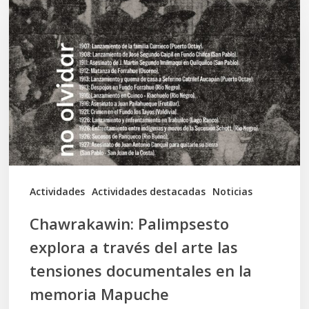
Palimpsesto
explora
a
través
del
arte
las
tensiones
documentales
Actividades
Actividades destacadas
Noticias
en
Chawrakawin: Palimpsesto
la
explora a través del arte las
memoria
tensiones documentales en la
Mapuche
memoria Mapuche