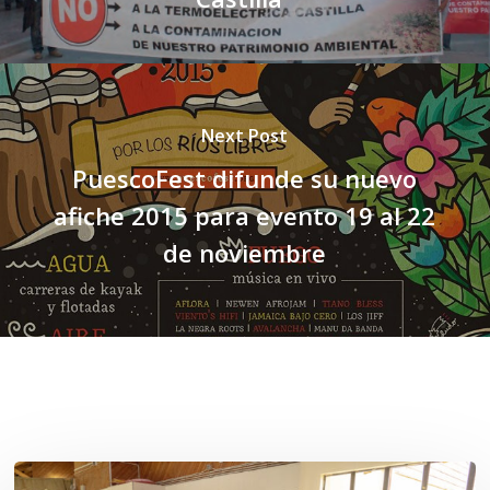
Next Post
PuescoFest difunde su nuevo
afiche 2015 para evento 19 al 22
de noviembre
Related Posts
Toda