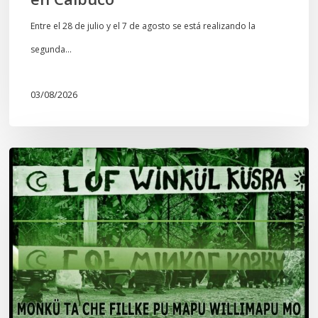
Entre el 28 de julio y el 7 de agosto se está realizando la
segunda…
03/08/2026
Lof
Winkül
Küsra
convoca
a
apoyar
audiencia