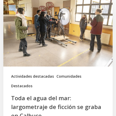
el
agua
del
mar:
largometraje
de
ficción
se
graba
Actividades destacadas
Comunidades
en
Destacados
Calbuco
Toda el agua del mar:
largometraje de ficción se graba
en Calbuco