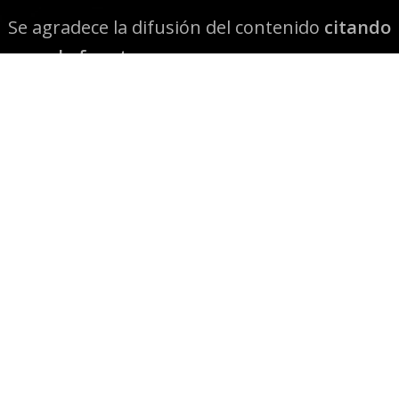
Se agradece la difusión del contenido
citando
la fuente www.mapuexpress.org
Desde el año 2000, ejerciendo el derecho a la
comunicación Mapuche en Wallmapu.
© 2026 Mapuexpress.