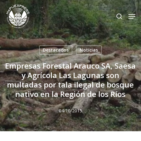
Skip
Men
search
to
Close
main
Menu
content
Destacados
Noticias
Empresas Forestal Arauco SA, Saesa
y Agrícola Las Lagunas son
multadas por tala ilegal de bosque
nativo en la Región de los Ríos
04/10/2015