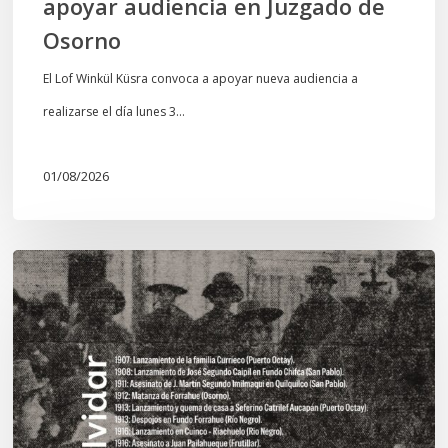
apoyar audiencia en Juzgado de
Osorno
El Lof Winkül Küsra convoca a apoyar nueva audiencia a
realizarse el día lunes 3…
01/08/2026
Chawrakawin:
Palimpsesto
explora
a
través
del