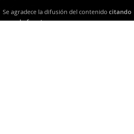
Se agradece la difusión del contenido
citando
la fuente www.mapuexpress.org
Desde el año 2000, ejerciendo el derecho a la
comunicación Mapuche en Wallmapu.
© 2026 Mapuexpress.