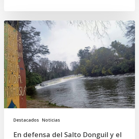
En
defensa
del
Salto
Donguil
y
el
territorio
Kuzpe
Mapu
Destacados
Noticias
En defensa del Salto Donguil y el