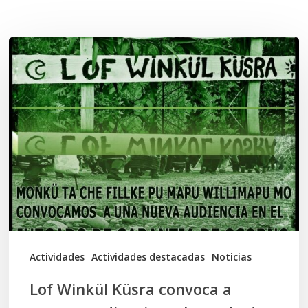
Related Posts
Lof
Winkül
Küsra
convoca
a
apoyar
audiencia
en
Juzgado
de
Actividades
Actividades destacadas
Noticias
Osorno
Lof Winkül Küsra convoca a