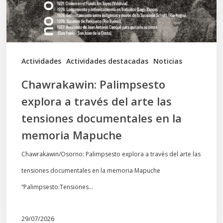
arte
las
tensiones
documentales
Actividades
Actividades destacadas
Noticias
en
Chawrakawin: Palimpsesto
la
explora a través del arte las
memoria
tensiones documentales en la
Mapuche
memoria Mapuche
Chawrakawin/Osorno: Palimpsesto explora a través del arte las
tensiones documentales en la memoria Mapuche
“Palimpsesto:Tensiones…
29/07/2026