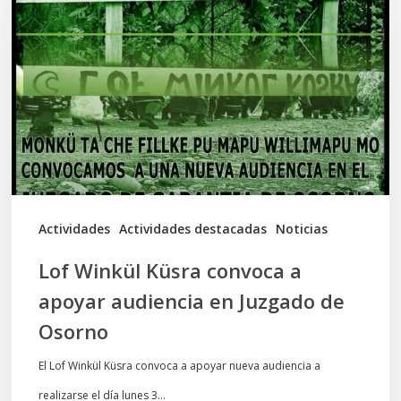
Küsra
convoca
a
apoyar
audiencia
en
Juzgado
de
Actividades
Actividades destacadas
Noticias
Osorno
Lof Winkül Küsra convoca a
apoyar audiencia en Juzgado de
Osorno
El Lof Winkül Küsra convoca a apoyar nueva audiencia a
realizarse el día lunes 3…