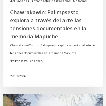
Actividades
Actividades destacadas
Noticias
en
Chawrakawin: Palimpsesto
la
explora a través del arte las
memoria
tensiones documentales en la
Mapuche
memoria Mapuche
Chawrakawin/Osorno: Palimpsesto explora a través del arte las
tensiones documentales en la memoria Mapuche
“Palimpsesto:Tensiones…
29/07/2026
En
defensa