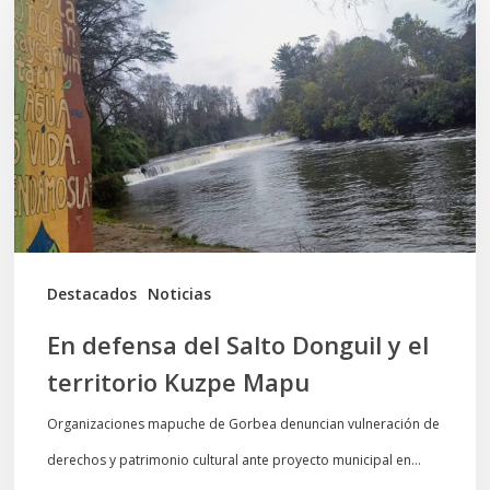
del
Salto
Donguil
y
el
territorio
Kuzpe
Mapu
Destacados
Noticias
En defensa del Salto Donguil y el
territorio Kuzpe Mapu
Organizaciones mapuche de Gorbea denuncian vulneración de
derechos y patrimonio cultural ante proyecto municipal en…