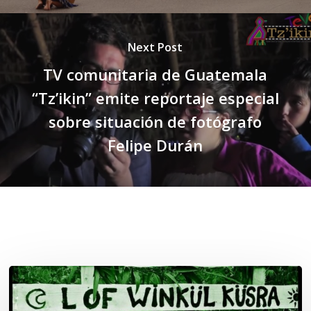
Next Post
TV comunitaria de Guatemala
“Tz’ikin” emite reportaje especial
sobre situación de fotógrafo
Felipe Durán
Related Posts
Lof
Winkül