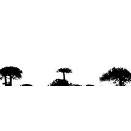
agradece la difusión del contenido
citando la fu
www.mapuexpress.org