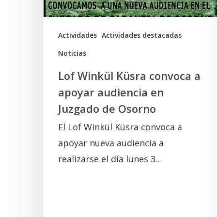
audiencia
en
Juzgado
Actividades
Actividades destacadas
de
Noticias
Osorno
Lof Winkül Küsra convoca a
apoyar audiencia en
Juzgado de Osorno
El Lof Winkül Küsra convoca a
apoyar nueva audiencia a
realizarse el día lunes 3…