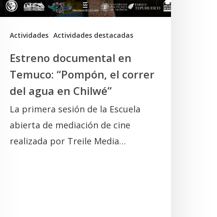
orrer
el
gua
Actividades
Actividades destacadas
n
Estreno documental en
hilwé”
Temuco: “Pompón, el correr
del agua en Chilwé”
La primera sesión de la Escuela
abierta de mediación de cine
realizada por Treile Media…