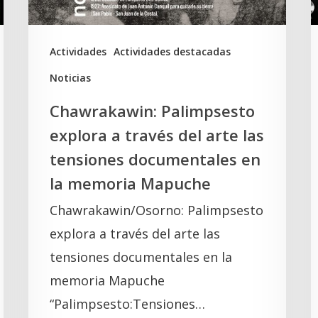
arte
c
las
d
tensiones
a
Actividades
Actividades destacadas
documentales
e
Noticias
en
C
Chawrakawin: Palimpsesto
la
explora a través del arte las
memoria
tensiones documentales en
Mapuche
la memoria Mapuche
Chawrakawin/Osorno: Palimpsesto
explora a través del arte las
tensiones documentales en la
memoria Mapuche
“Palimpsesto:Tensiones…