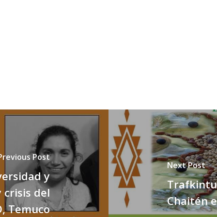
Previous Post
Next Post
versidad y
Trafkintu
crisis del
Chaitén e
O, Temuco