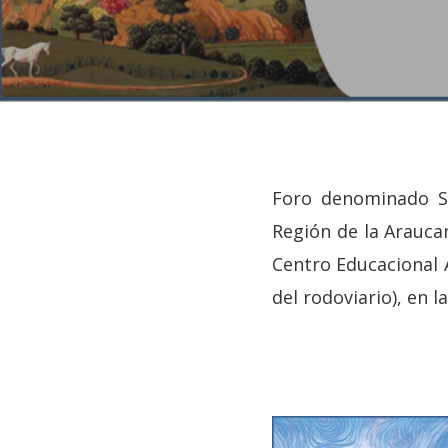
Foro denominado So
Hit enter to search or ESC to close
Región de la Arauca
Centro Educacional A
del rodoviario), en l