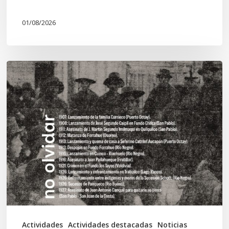
01/08/2026
Chawrakawin:
Palimpsesto
explora
a
través
del
arte
las
tensiones
documentales
Actividades
Actividades destacadas
Noticias