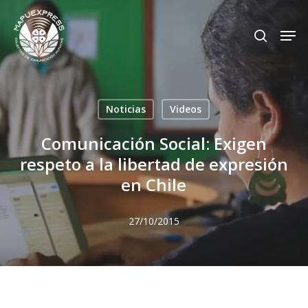
Skip
Men
search
to
Close
main
Menu
content
Noticias
Videos
Comunicación Social: Exigen
respeto a la libertad de expresión
en Chile
27/10/2015