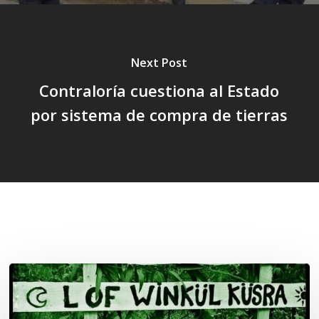
Next Post
Contraloría cuestiona al Estado
por sistema de compra de tierras
Related Posts
Lof
Winkül