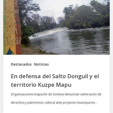
del
Salto
Donguil
y
el
territorio
Kuzpe
Mapu
Destacados
Noticias
En defensa del Salto Donguil y el
territorio Kuzpe Mapu
Organizaciones mapuche de Gorbea denuncian vulneración de
derechos y patrimonio cultural ante proyecto municipal en…