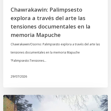
en
Chawrakawin: Palimpsesto
la
explora a través del arte las
memoria
tensiones documentales en la
Mapuche
memoria Mapuche
Chawrakawin/Osorno: Palimpsesto explora a través del arte las
tensiones documentales en la memoria Mapuche
“Palimpsesto:Tensiones…
29/07/2026
En
defensa