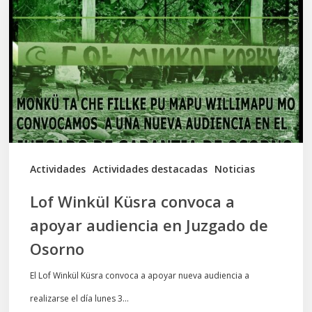
Küsra
convoca
a
apoyar
audiencia
en
Juzgado
de
Actividades
Actividades destacadas
Noticias
Osorno
Lof Winkül Küsra convoca a
apoyar audiencia en Juzgado de
Osorno
El Lof Winkül Küsra convoca a apoyar nueva audiencia a
realizarse el día lunes 3…