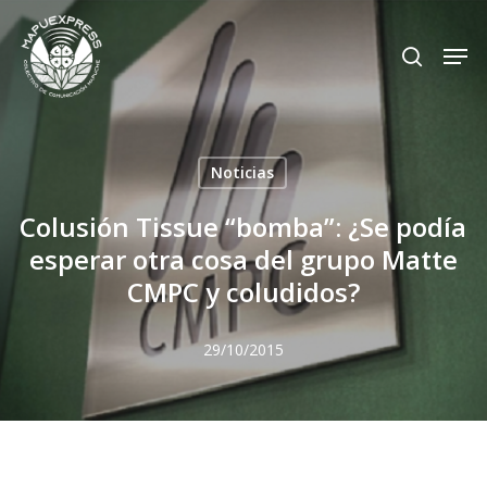
Skip
Men
search
to
Close
main
Menu
content
Noticias
Colusión Tissue “bomba”: ¿Se podía
esperar otra cosa del grupo Matte
CMPC y coludidos?
29/10/2015