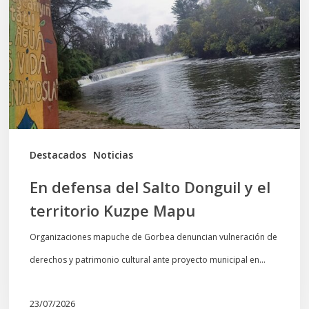
Salto
Donguil
y
el
territorio
Kuzpe
Mapu
Destacados
Noticias
En defensa del Salto Donguil y el
territorio Kuzpe Mapu
Organizaciones mapuche de Gorbea denuncian vulneración de
derechos y patrimonio cultural ante proyecto municipal en…
23/07/2026