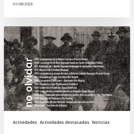
01/08/2026
Chawrakawin:
Palimpsesto
explora
a
través
del
arte
las
tensiones
documentales
Actividades
Actividades destacadas
Noticias
en