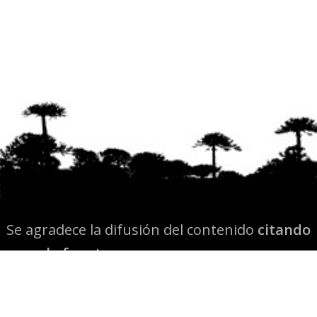
Se agradece la difusión del contenido
citando
la fuente www.mapuexpress.org
Desde el año 2000, ejerciendo el derecho a la