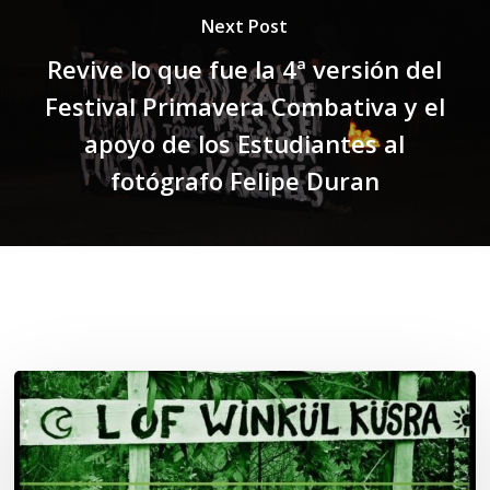
Next Post
Revive lo que fue la 4ª versión del
Festival Primavera Combativa y el
apoyo de los Estudiantes al
fotógrafo Felipe Duran
Related Posts
Lof
Winkül
Küsra