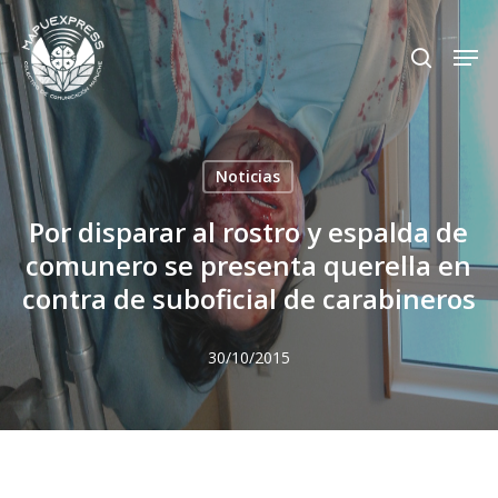
Skip
Men
search
to
Close
main
Menu
content
Noticias
Por disparar al rostro y espalda de
comunero se presenta querella en
contra de suboficial de carabineros
30/10/2015