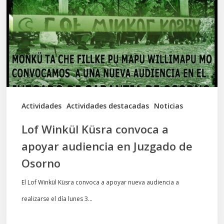
convoca
a
apoyar
audiencia
en
Juzgado
de
Actividades
Actividades destacadas
Noticias
Osorno
Lof Winkül Küsra convoca a
apoyar audiencia en Juzgado de
Osorno
El Lof Winkül Küsra convoca a apoyar nueva audiencia a
realizarse el día lunes 3…