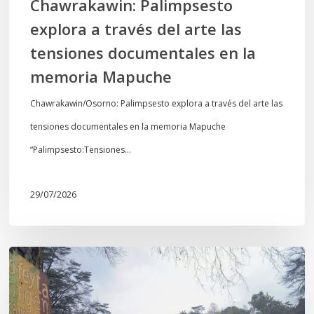
Chawrakawin: Palimpsesto
la
explora a través del arte las
memoria
tensiones documentales en la
Mapuche
memoria Mapuche
Chawrakawin/Osorno: Palimpsesto explora a través del arte las
tensiones documentales en la memoria Mapuche
“Palimpsesto:Tensiones…
29/07/2026
En
defensa
del