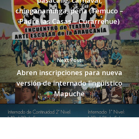
chinganaminga, peña (Temuco –
Padre las Casas – Curarrehue)
Next Post
Abren inscripciones para nueva
versión de internado lingüístico
Mapuche