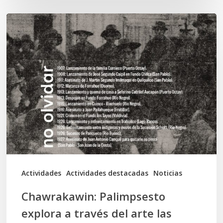
Chawrakawin:
Palimpsesto
explora
a
través
del
arte
las
tensiones
documentales
Actividades
Actividades destacadas
Noticias
en
Chawrakawin: Palimpsesto
la
explora a través del arte las
memoria