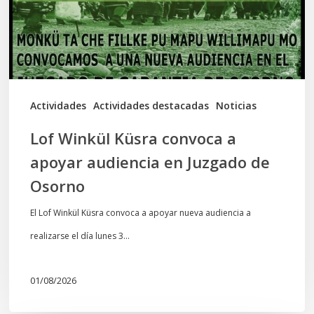
apoyar
audiencia
en
Juzgado
de
Actividades
Actividades destacadas
Noticias
Osorno
Lof Winkül Küsra convoca a
apoyar audiencia en Juzgado de
Osorno
El Lof Winkül Küsra convoca a apoyar nueva audiencia a
realizarse el día lunes 3…
01/08/2026