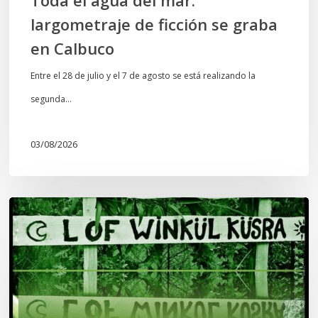
largometraje de ficción se graba
en Calbuco
Entre el 28 de julio y el 7 de agosto se está realizando la
segunda…
03/08/2026
Lof
Winkül
Küsra
convoca
a