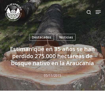
Skip
Men
search
to
Close
main
Menu
content
Destacados
Noticias
Estiman que en 35 años se han
perdido 275.000 hectáreas de
bosque nativo en la Araucanía
05/11/2015