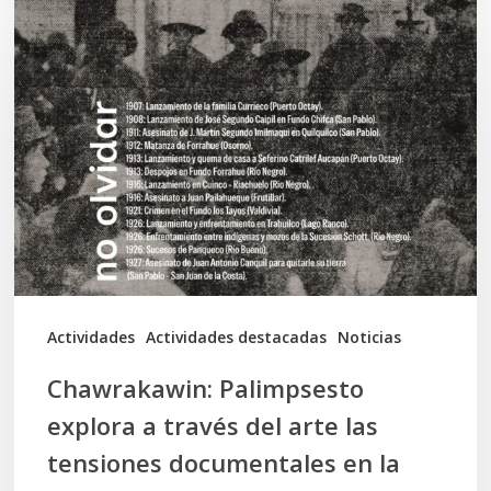
Chawrakawin:
Palimpsesto
explora
a
través
del
arte
las
tensiones
documentales
Actividades
Actividades destacadas
Noticias
en
Chawrakawin: Palimpsesto
la
explora a través del arte las
memoria
tensiones documentales en la
Mapuche