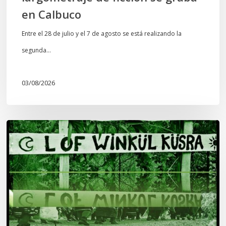
en Calbuco
Entre el 28 de julio y el 7 de agosto se está realizando la
segunda…
03/08/2026
Lof
Winkül
Küsra
convoca
a
apoyar