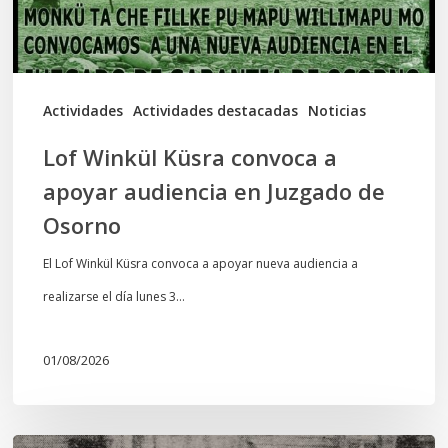
audiencia
en
Juzgado
de
Actividades
Actividades destacadas
Noticias
Osorno
Lof Winkül Küsra convoca a
apoyar audiencia en Juzgado de
Osorno
El Lof Winkül Küsra convoca a apoyar nueva audiencia a
realizarse el día lunes 3…
01/08/2026