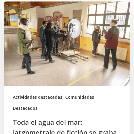
Toda
el
agua
del
mar:
largometraje
de
ficción
se
graba
Actividades destacadas
Comunidades
en
Destacados
Calbuco
Toda el agua del mar:
largometraje de ficción se graba