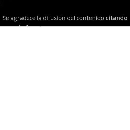
Se agradece la difusión del contenido
citando
la fuente www.mapuexpress.org
Desde el año 2000, ejerciendo el derecho a la
comunicación Mapuche en Wallmapu.