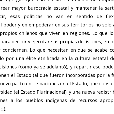
crear mayor burocracia estatal y mantener la sar
ir, esas políticas no van en sentido de flexi
el poder y en empoderar en sus territorios no solo 
propios chilenos que viven en regiones. Lo que l
ara decidir y ejecutar sus propias decisiones, en 
y conciernen. Lo que necesitan en que se acabe c
do por una élite etnificada en la cultura estatal 
cisiones (como ya se adelantó), y repartir ese pode
en el Estado (al que fueron incorporadas por la fu
nuevo pacto entre naciones en el Estado, que conso
rsidad (el Estado Plurinacional), y una nueva redistri
iones a los pueblos indígenas de recursos apro
c.).