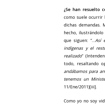
¿Se han resuelto co
como suele ocurrir 
dichas demandas. M
hecho, ilustrándolo
que siguen: “…
Así 
indígenas y el res
realizado
” (Intende
todo, resaltando o
andábamos para arr
tenemos un Ministe
11/Ene/2011)[iii].
Como yo no soy vide