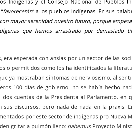
los Indígenas y el Consejo Nacional de Pueblos I
 “
favorecerán
” a los pueblos indígenas. En sus palabr
con mayor serenidad nuestro futuro, porque empeza
ndígenas que hemos arrastrado por demasiado t
s, era esperada con ansias por un sector de las soc
s o permitidos como los ha identificados la literat
que ya mostraban síntomas de nerviosismo, al sent
eros 100 días de gobierno, no se había hecho nada
 dos cuentas de la Presidenta al Parlamento, en q
 sus discursos, pero nada de nada en la praxis. En
entados por este sector de indígenas pro Nueva May
den gritar a pulmón lleno:
habemus
Proyecto Minist