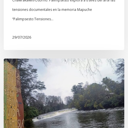
Chawrakawin/Osorno: Palimpsesto explora a través del arte las
tensiones documentales en la memoria Mapuche
“Palimpsesto:Tensiones…
29/07/2026
En
defensa
del
Salto
Donguil
y
el