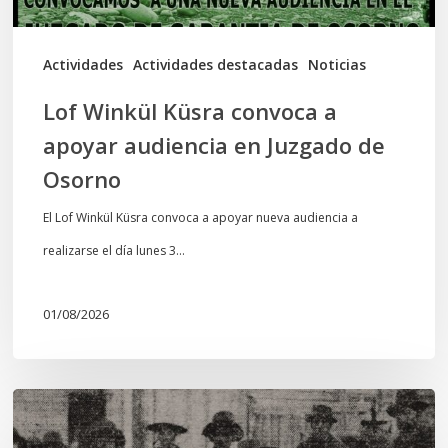
Juzgado
de
Actividades
Actividades destacadas
Noticias
Osorno
Lof Winkül Küsra convoca a
apoyar audiencia en Juzgado de
Osorno
El Lof Winkül Küsra convoca a apoyar nueva audiencia a
realizarse el día lunes 3…
01/08/2026
Chawrakawin:
Palimpsesto