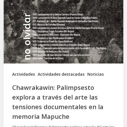
explora
a
través
del
arte
las
tensiones
documentales
Actividades
Actividades destacadas
Noticias
en
Chawrakawin: Palimpsesto
la
explora a través del arte las
memoria
tensiones documentales en la
Mapuche
memoria Mapuche