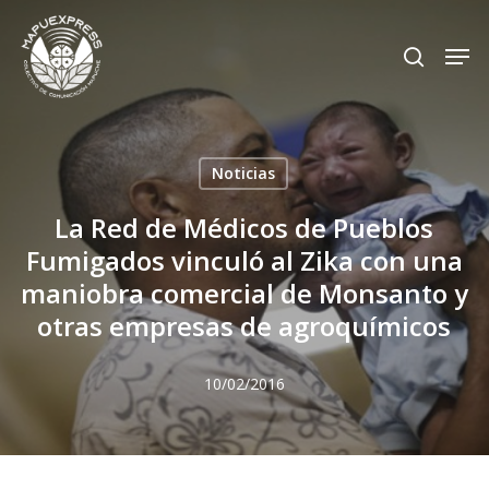
Skip
Men
search
to
Close
main
Menu
content
Noticias
La Red de Médicos de Pueblos
Fumigados vinculó al Zika con una
maniobra comercial de Monsanto y
otras empresas de agroquímicos
10/02/2016