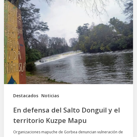
En
defensa
del
Salto
Donguil
y
el
territorio
Kuzpe
Mapu
Destacados
Noticias
En defensa del Salto Donguil y el
territorio Kuzpe Mapu
Organizaciones mapuche de Gorbea denuncian vulneración de