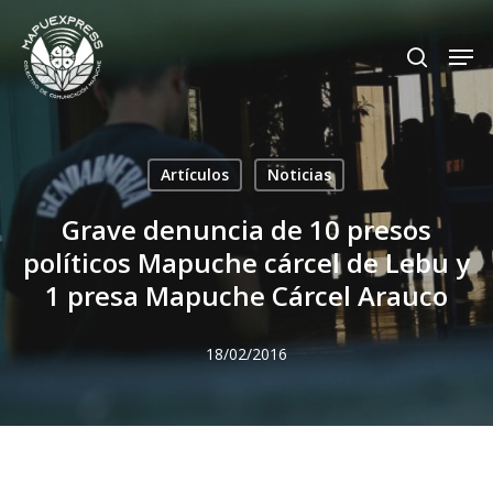
Skip
Men
search
to
Close
main
Menu
content
Artículos
Noticias
Grave denuncia de 10 presos
políticos Mapuche cárcel de Lebu y
1 presa Mapuche Cárcel Arauco
18/02/2016