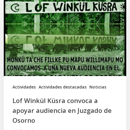
Winkül
Küsra
convoca
a
apoyar
audiencia
en
Juzgado
de
Actividades
Actividades destacadas
Noticias
Osorno
Lof Winkül Küsra convoca a
apoyar audiencia en Juzgado de
Osorno