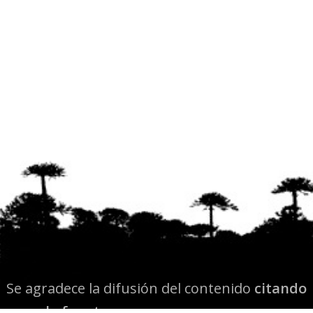
Se agradece la difusión del contenido
citando
la fuente www.mapuexpress.org