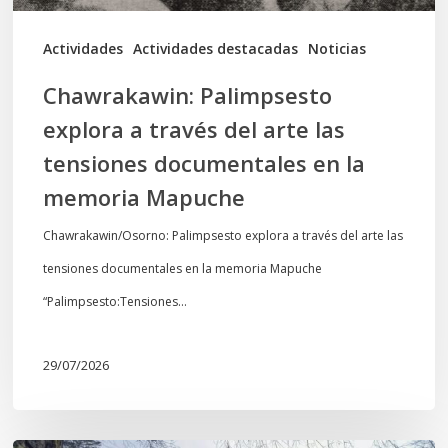
tensiones
documentales
Actividades
Actividades destacadas
Noticias
en
Chawrakawin: Palimpsesto
la
explora a través del arte las
memoria
tensiones documentales en la
Mapuche
memoria Mapuche
Chawrakawin/Osorno: Palimpsesto explora a través del arte las
tensiones documentales en la memoria Mapuche
“Palimpsesto:Tensiones…
29/07/2026