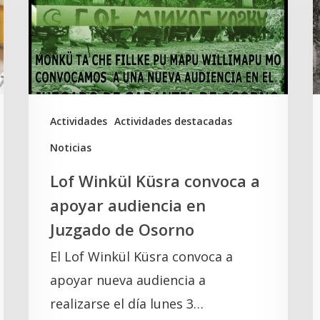
convoca
a
a
t
apoyar
d
audiencia
a
en
l
Juzgado
t
Actividades
Actividades destacadas
de
d
Noticias
Osorno
e
Lof Winkül Küsra convoca a
l
apoyar audiencia en
Juzgado de Osorno
El Lof Winkül Küsra convoca a
apoyar nueva audiencia a
realizarse el día lunes 3…