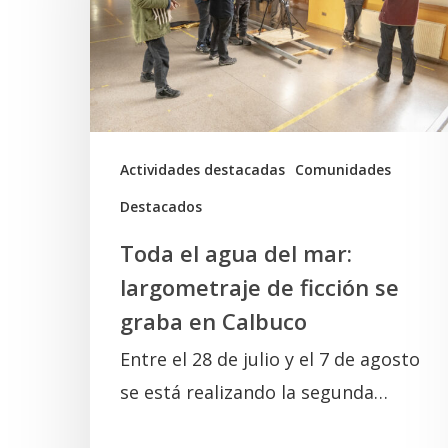
del
mar:
largometraje
de
ficción
se
Actividades destacadas
Comunidades
graba
Destacados
en
Toda el agua del mar:
Calbuco
largometraje de ficción se
graba en Calbuco
Entre el 28 de julio y el 7 de agosto
se está realizando la segunda…