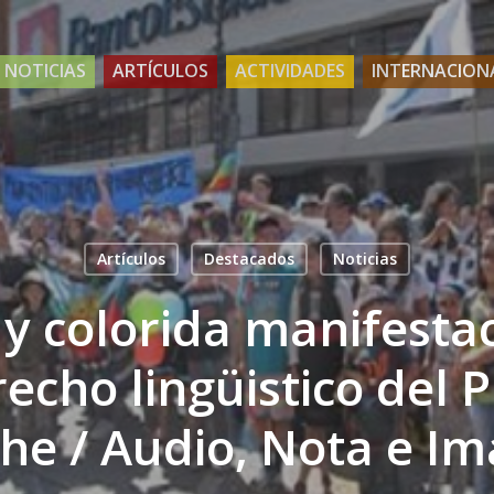
NOTICIAS
ARTÍCULOS
ACTIVIDADES
INTERNACION
Artículos
Destacados
Noticias
y colorida manifesta
recho lingüistico del 
e / Audio, Nota e I