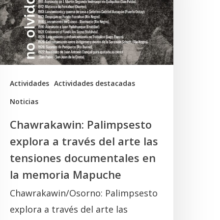
ravés
el
rte
as
ensiones
Actividades
Actividades destacadas
ocumentales
Noticias
n
Chawrakawin: Palimpsesto
a
explora a través del arte las
memoria
tensiones documentales en
Mapuche
la memoria Mapuche
Chawrakawin/Osorno: Palimpsesto
explora a través del arte las