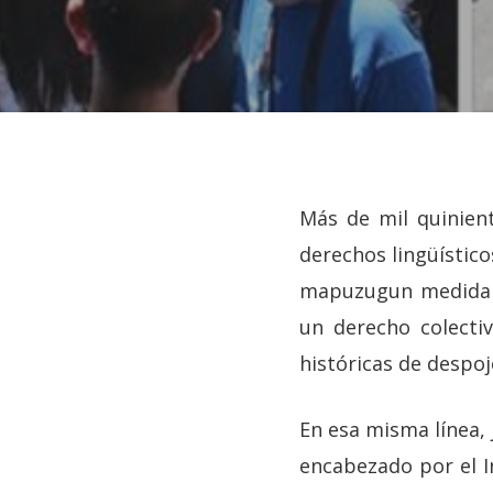
Más de mil quinien
derechos lingüístico
mapuzugun medida q
un derecho colecti
históricas de despojo
Hit enter to search or ESC to close
En esa misma línea, 
encabezado por el I