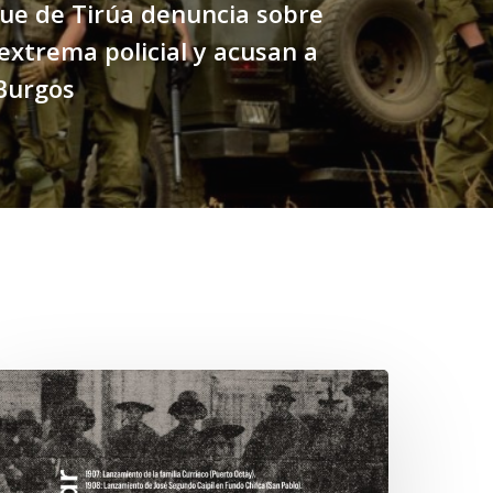
ue de Tirúa denuncia sobre
 extrema policial y acusan a
Burgos
hawrakawin:
alimpsesto
xplora