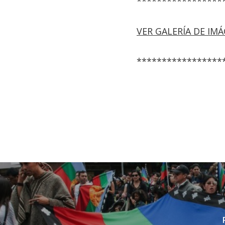
*****************
VER GALERÍA DE IM
*****************