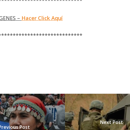
*****************************
ÁGENES –
Hacer Click Aquí
*****************************
Next Post
Previous Post