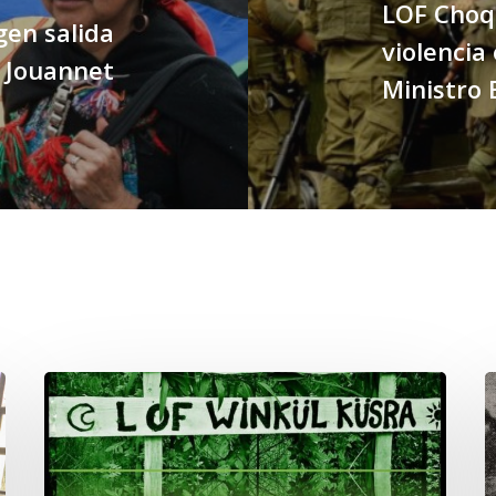
LOF Choq
en salida
violencia
 Jouannet
Ministro 
Lof
C
Winkül
P
Küsra
e