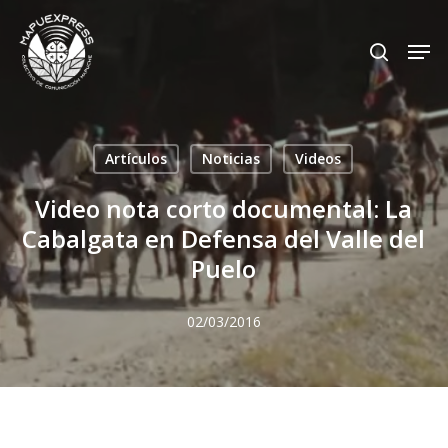
Skip
Men
search
to
Close
main
Menu
content
Artículos
Noticias
Videos
Video nota corto documental: La
Cabalgata en Defensa del Valle del
Puelo
02/03/2016