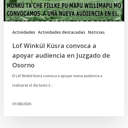
audiencia
en
Juzgado
de
Actividades
Actividades destacadas
Noticias
Osorno
Lof Winkül Küsra convoca a
apoyar audiencia en Juzgado de
Osorno
El Lof Winkül Küsra convoca a apoyar nueva audiencia a
realizarse el día lunes 3…
01/08/2026