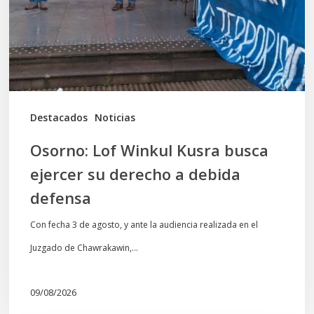
ejercer
su
derecho
a
debida
Destacados
Noticias
defensa
Osorno: Lof Winkul Kusra busca
ejercer su derecho a debida
defensa
Con fecha 3 de agosto, y ante la audiencia realizada en el
Juzgado de Chawrakawin,…
09/08/2026