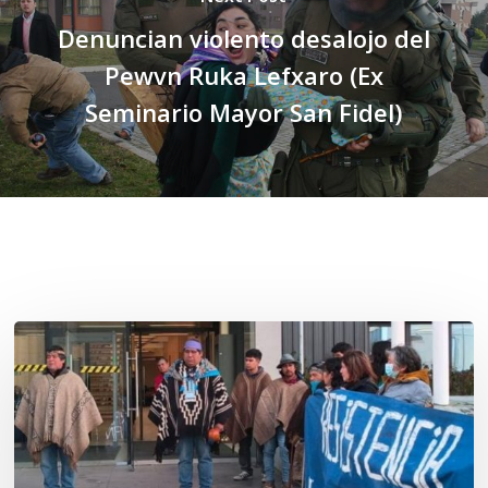
Denuncian violento desalojo del
Pewvn Ruka Lefxaro (Ex
Seminario Mayor San Fidel)
Related Posts
Osorno:
Lof
Winkul
Kusra
busca