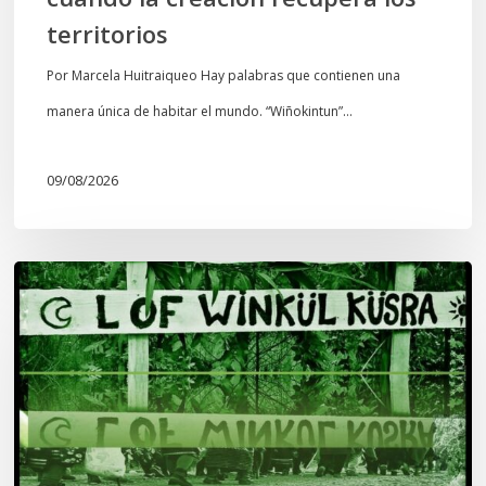
territorios
Por Marcela Huitraiqueo Hay palabras que contienen una
manera única de habitar el mundo. “Wiñokintun”…
09/08/2026
Lof
Winkül
Küsra
convoca
a
apoyar