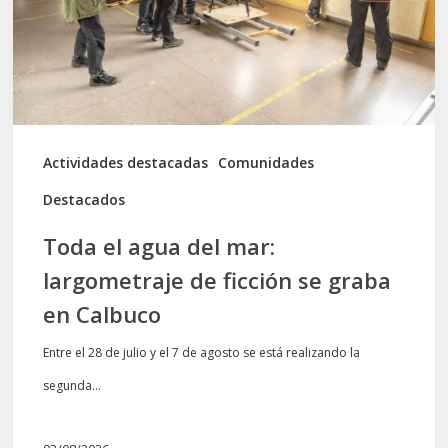
largometraje
de
ficción
se
graba
Actividades destacadas
Comunidades
en
Destacados
Calbuco
Toda el agua del mar:
largometraje de ficción se graba
en Calbuco
Entre el 28 de julio y el 7 de agosto se está realizando la
segunda…