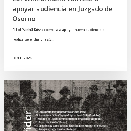
apoyar audiencia en Juzgado de
Osorno
El Lof Winkül Küsra convoca a apoyar nueva audiencia a
realizarse el día lunes 3…
01/08/2026
Chawrakawin:
Palimpsesto
explora
a
través