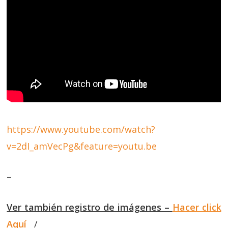
https://www.youtube.com/watch?
v=2dI_amVecPg&feature=youtu.be
–
Ver también registro de imágenes –
Hacer click
Aquí
/