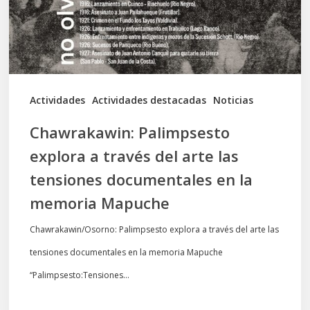
del
arte
las
tensiones
documentales
Actividades
Actividades destacadas
Noticias
en
Chawrakawin: Palimpsesto
la
explora a través del arte las
memoria
tensiones documentales en la
Mapuche
memoria Mapuche
Chawrakawin/Osorno: Palimpsesto explora a través del arte las
tensiones documentales en la memoria Mapuche
“Palimpsesto:Tensiones…