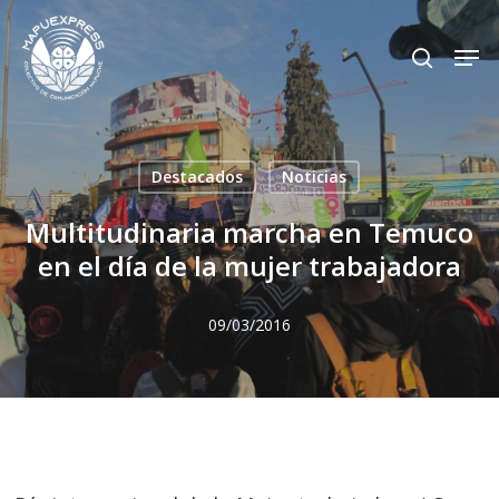
Skip
Men
search
to
Close
main
Menu
content
Destacados
Noticias
Multitudinaria marcha en Temuco
en el día de la mujer trabajadora
09/03/2016