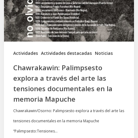
del
arte
las
tensiones
documentales
Actividades
Actividades destacadas
Noticias
en
Chawrakawin: Palimpsesto
la
explora a través del arte las
memoria
tensiones documentales en la
Mapuche
memoria Mapuche
Chawrakawin/Osorno: Palimpsesto explora a través del arte las
tensiones documentales en la memoria Mapuche
“Palimpsesto:Tensiones…