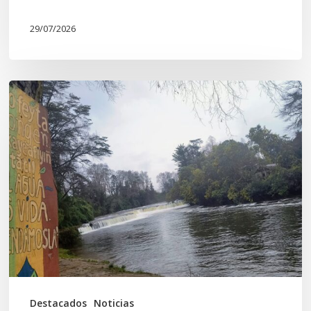
29/07/2026
En
defensa
del
Salto
Donguil
y
el
territorio
Kuzpe
Mapu
Destacados
Noticias