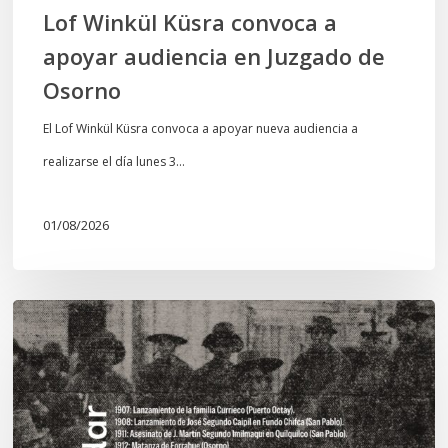
Osorno
Lof Winkül Küsra convoca a
apoyar audiencia en Juzgado de
Osorno
El Lof Winkül Küsra convoca a apoyar nueva audiencia a
realizarse el día lunes 3…
01/08/2026
Chawrakawin:
Palimpsesto
explora
a
través