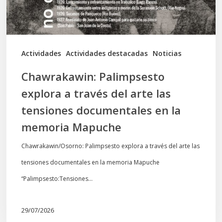
las
tensiones
documentales
Actividades
Actividades destacadas
Noticias
en
Chawrakawin: Palimpsesto
la
explora a través del arte las
memoria
tensiones documentales en la
Mapuche
memoria Mapuche
Chawrakawin/Osorno: Palimpsesto explora a través del arte las
tensiones documentales en la memoria Mapuche
“Palimpsesto:Tensiones…
29/07/2026