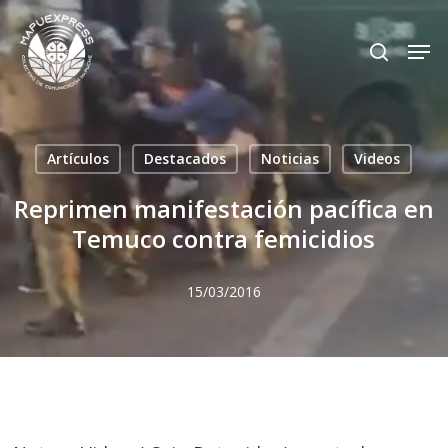
Skip
Men
search
to
Close
main
Menu
content
Artículos
Destacados
Noticias
Videos
Reprimen manifestación pacífica en
Temuco contra femicidios
15/03/2016