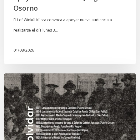
Osorno
El Lof Winkül Küsra convoca a apoyar nueva audiencia a
realizarse el día lunes 3…
01/08/2026
Chawrakawin:
Palimpsesto
explora
a
través
del
arte