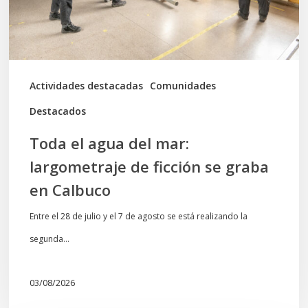
de
ficción
se
graba
Actividades destacadas
Comunidades
en
Destacados
Calbuco
Toda el agua del mar:
largometraje de ficción se graba
en Calbuco
Entre el 28 de julio y el 7 de agosto se está realizando la
segunda…
03/08/2026