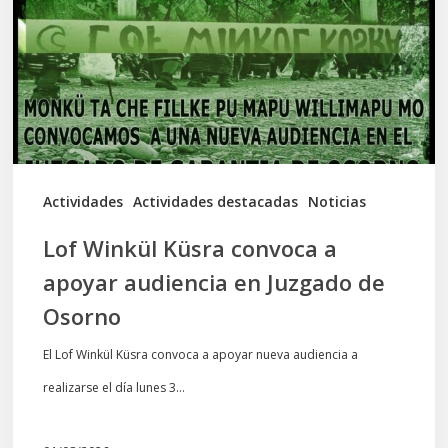
a
apoyar
audiencia
en
Juzgado
de
Actividades
Actividades destacadas
Noticias
Osorno
Lof Winkül Küsra convoca a
apoyar audiencia en Juzgado de
Osorno
El Lof Winkül Küsra convoca a apoyar nueva audiencia a
realizarse el día lunes 3…