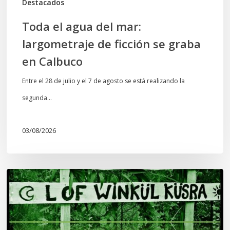
Destacados
Calbuco
Toda el agua del mar:
largometraje de ficción se graba
en Calbuco
Entre el 28 de julio y el 7 de agosto se está realizando la
segunda…
03/08/2026
Lof
Winkül
Küsra
convoca