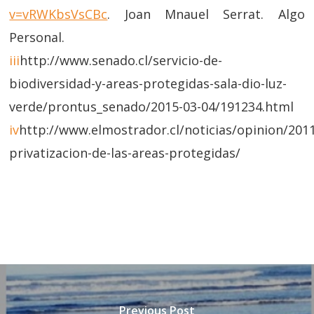
v=vRWKbsVsCBc
. Joan Mnauel Serrat. Algo
Personal.
iii
http://www.senado.cl/servicio-de-
biodiversidad-y-areas-protegidas-sala-dio-luz-
verde/prontus_senado/2015-03-04/191234.html
iv
http://www.elmostrador.cl/noticias/opinion/2011
privatizacion-de-las-areas-protegidas/
Previous Post