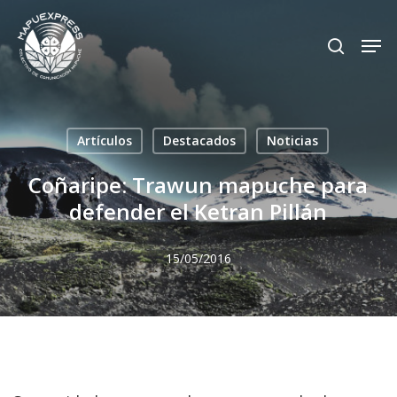
Skip
Men
search
to
Close
main
Menu
content
Artículos
Destacados
Noticias
Coñaripe: Trawun mapuche para
defender el Ketran Pillán
15/05/2016