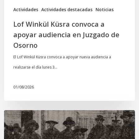
de
Actividades
Actividades destacadas
Noticias
Osorno
Lof Winkül Küsra convoca a
apoyar audiencia en Juzgado de
Osorno
El Lof Winkül Küsra convoca a apoyar nueva audiencia a
realizarse el día lunes 3…
01/08/2026
Chawrakawin:
Palimpsesto
explora