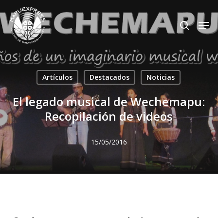
Skip
Men
search
to
Close
main
Menu
content
Artículos
Destacados
Noticias
El legado musical de Wechemapu:
Recopilación de videos
15/05/2016