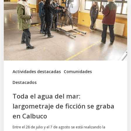
agua
del
mar:
largometraje
de
ficción
se
graba
Actividades destacadas
Comunidades
en
Destacados
Calbuco
Toda el agua del mar:
largometraje de ficción se graba
en Calbuco
Entre el 28 de julio y el 7 de agosto se está realizando la