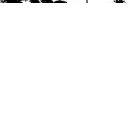
Se agradece la difusión del contenido
citando
la fuente www.mapuexpress.org
Desde el año 2000, ejerciendo el derecho a la
comunicación Mapuche en Wallmapu.