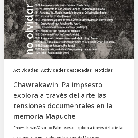
a
través
del
arte
las
tensiones
documentales
Actividades
Actividades destacadas
Noticias
en
Chawrakawin: Palimpsesto
la
explora a través del arte las
memoria
tensiones documentales en la
Mapuche
memoria Mapuche
Chawrakawin/Osorno: Palimpsesto explora a través del arte las
tensiones documentales en la memoria Mapuche