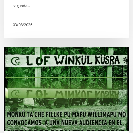
segunda…
03/08/2026
Lof
Winkül
Küsra
convoca
a
apoyar
audiencia
en
Juzgado