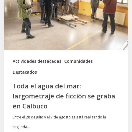
del
mar:
largometraje
de
ficción
se
graba
Actividades destacadas
Comunidades
en
Destacados
Calbuco
Toda el agua del mar:
largometraje de ficción se graba
en Calbuco
Entre el 28 de julio y el 7 de agosto se está realizando la
segunda…