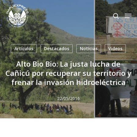
Skip
Men
search
to
Close
main
Menu
content
Artículos
Destacados
Noticias
Videos
Alto Bio Bio: La justa lucha de
Cañicú por recuperar su territorio y
frenar la invasión hidroeléctrica
22/05/2016