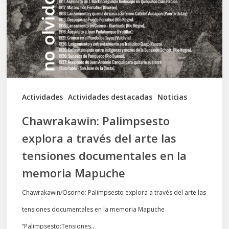
través
del
arte
las
tensiones
documentales
Actividades
Actividades destacadas
Noticias
en
Chawrakawin: Palimpsesto
la
explora a través del arte las
memoria
tensiones documentales en la
Mapuche
memoria Mapuche
Chawrakawin/Osorno: Palimpsesto explora a través del arte las
tensiones documentales en la memoria Mapuche
“Palimpsesto:Tensiones…