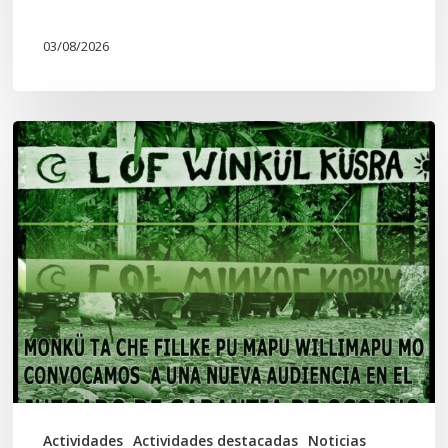
03/08/2026
Lof
Winkül
Küsra
convoca
a
apoyar
audiencia
en
Juzgado
de
Actividades
Actividades destacadas
Noticias