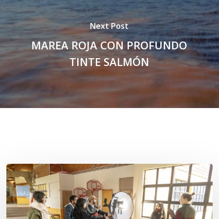
Next Post
MAREA ROJA CON PROFUNDO
TINTE SALMÓN
Related Posts
Toda
el
agua