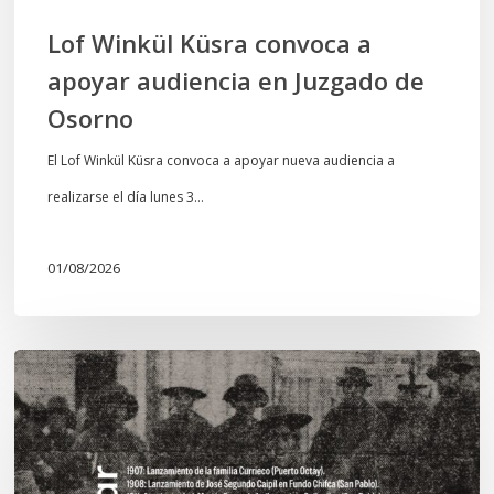
Osorno
Lof Winkül Küsra convoca a
apoyar audiencia en Juzgado de
Osorno
El Lof Winkül Küsra convoca a apoyar nueva audiencia a
realizarse el día lunes 3…
01/08/2026
Chawrakawin:
Palimpsesto
explora
a