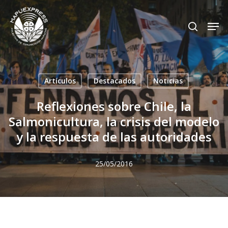
Skip
Men
search
to
Close
main
Menu
content
Artículos
Destacados
Noticias
Reflexiones sobre Chile, la
Salmonicultura, la crisis del modelo
y la respuesta de las autoridades
25/05/2016