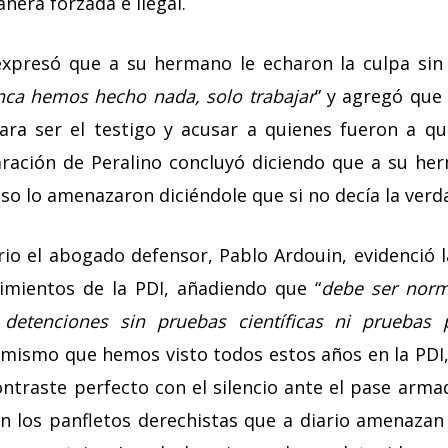
nera forzada e ilegal.
expresó que a su hermano le echaron la culpa sin 
unca hemos hecho nada, solo trabajar
” y agregó que 
ara ser el testigo y acusar a quienes fueron a q
aración de Peralino concluyó diciendo que a su he
uso lo amenazaron diciéndole que si no decía la verd
io el abogado defensor, Pablo Ardouin, evidenció la
imientos de la PDI, añadiendo que “
debe ser norm
detenciones sin pruebas científicas ni pruebas p
lo mismo que hemos visto todos estos años en la PDI
ontraste perfecto con el silencio ante el pase arma
on los panfletos derechistas que a diario amenaza