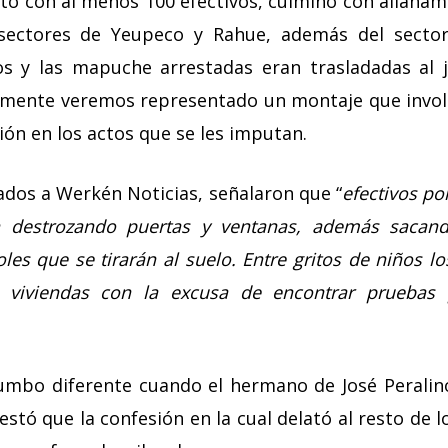
tó con al menos 100 efectivos, culminó con allanam
ectores de Yeupeco y Rahue, además del sector
 y las mapuche arrestadas eran trasladadas al
amente veremos representado un montaje que invol
ión en los actos que se les imputan.
dos a Werkén Noticias, señalaron que “
efectivos po
a destrozando puertas y ventanas, además sacan
es que se tirarán al suelo. Entre gritos de niños lo
 viviendas con la excusa de encontrar pruebas 
umbo diferente cuando el hermano de José Peralino
stó que la confesión en la cual delató al resto de 