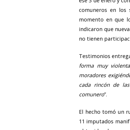
ese 3 de enero y con
comuneros en los s
momento en que los
indicaron que nuev
no tienen participac
Testimonios entrega
forma muy violent
moradores exigiéndol
cada rincón de las
comunero
”.
El hecho tomó un r
11 imputados manife