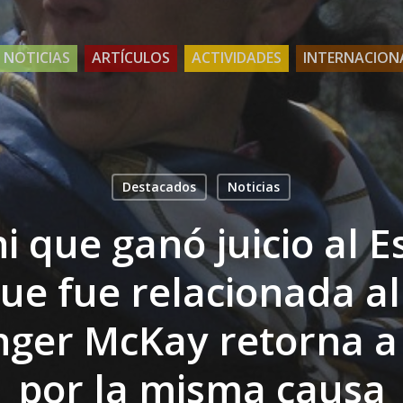
NOTICIAS
ARTÍCULOS
ACTIVIDADES
INTERNACION
Destacados
Noticias
i que ganó juicio al E
ue fue relacionada al
nger McKay retorna a 
por la misma causa