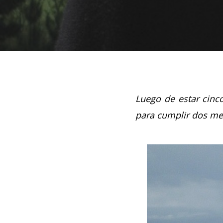
Luego de estar cinco
para cumplir dos mes
Hit enter to search or ESC to close