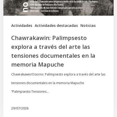
las
tensiones
documentales
Actividades
Actividades destacadas
Noticias
en
Chawrakawin: Palimpsesto
la
explora a través del arte las
memoria
tensiones documentales en la
Mapuche
memoria Mapuche
Chawrakawin/Osorno: Palimpsesto explora a través del arte las
tensiones documentales en la memoria Mapuche
“Palimpsesto:Tensiones…
29/07/2026