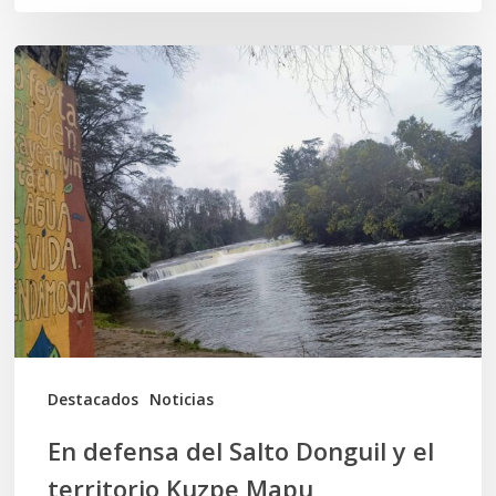
En
defensa
del
Salto
Donguil
y
el
territorio
Kuzpe
Mapu
Destacados
Noticias
En defensa del Salto Donguil y el
territorio Kuzpe Mapu