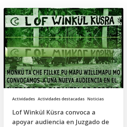
Lof
Winkül
Küsra
convoca
a
apoyar
audiencia
en
Juzgado
de
Actividades
Actividades destacadas
Noticias
Osorno
Lof Winkül Küsra convoca a
apoyar audiencia en Juzgado de