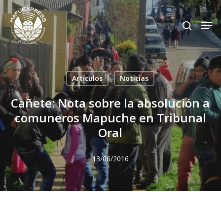
Skip
Men
search
to
Close
main
Menu
content
Artículos
Noticias
Cañete: Nota sobre la absolución a
comuneros Mapuche en Tribunal
Oral
13/06/2016