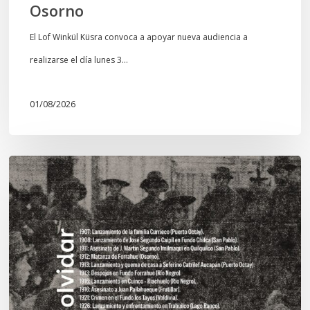
Osorno
El Lof Winkül Küsra convoca a apoyar nueva audiencia a
realizarse el día lunes 3…
01/08/2026
Chawrakawin:
Palimpsesto
explora
a
través
del
arte