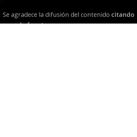
Se agradece la difusión del contenido
citando
la fuente www.mapuexpress.org
Desde el año 2000, ejerciendo el derecho a la
comunicación Mapuche en Wallmapu.