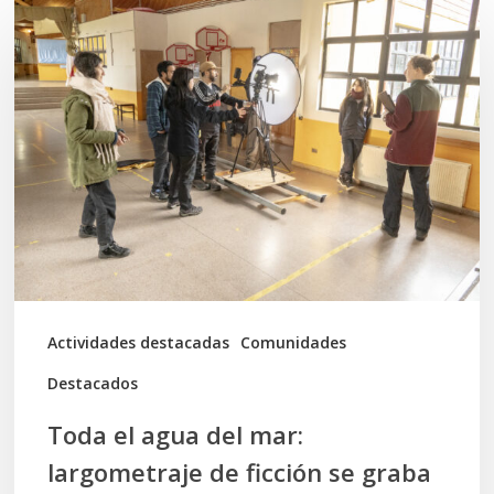
Toda
el
agua
del
mar:
largometraje
de
ficción
se
graba
Actividades destacadas
Comunidades
en
Destacados
Calbuco
Toda el agua del mar:
largometraje de ficción se graba