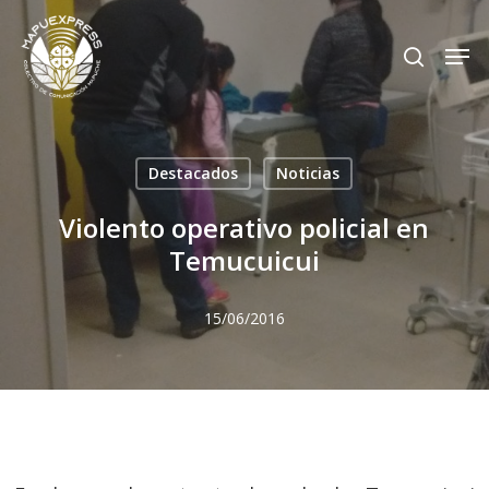
Skip
Men
search
to
Close
main
Menu
content
Destacados
Noticias
Violento operativo policial en
Temucuicui
15/06/2016