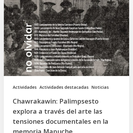
Palimpsesto
explora
a
través
del
arte
las
tensiones
documentales
Actividades
Actividades destacadas
Noticias
en
Chawrakawin: Palimpsesto
la
explora a través del arte las
memoria
tensiones documentales en la
Mapuche
memoria Mapuche