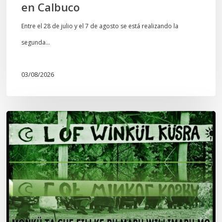
en Calbuco
Entre el 28 de julio y el 7 de agosto se está realizando la
segunda…
03/08/2026
Lof
Winkül
Küsra
convoca
a
apoyar
audiencia