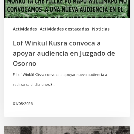
en
Juzgado
de
Actividades
Actividades destacadas
Noticias
Osorno
Lof Winkül Küsra convoca a
apoyar audiencia en Juzgado de
Osorno
El Lof Winkül Küsra convoca a apoyar nueva audiencia a
realizarse el día lunes 3…
01/08/2026
Chawrakawin: