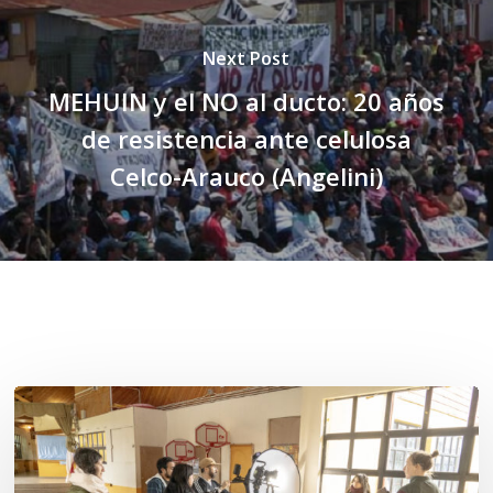
Next Post
MEHUIN y el NO al ducto: 20 años
de resistencia ante celulosa
Celco-Arauco (Angelini)
Related Posts
Toda
el
agua