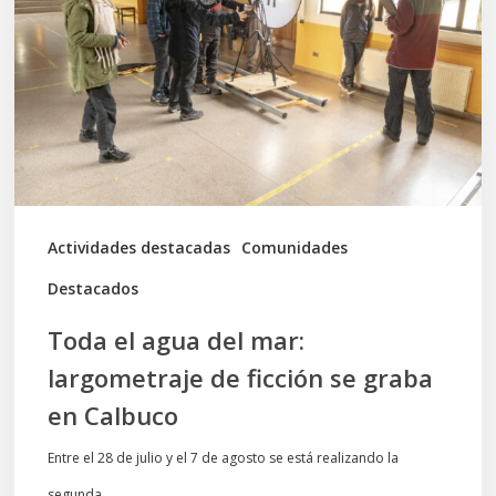
del
mar:
largometraje
de
ficción
se
graba
Actividades destacadas
Comunidades
en
Destacados
Calbuco
Toda el agua del mar:
largometraje de ficción se graba
en Calbuco
Entre el 28 de julio y el 7 de agosto se está realizando la
segunda…