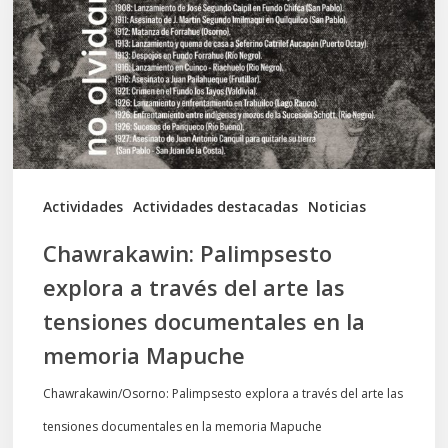
través
del
arte
las
tensiones
documentales
Actividades
Actividades destacadas
Noticias
en
Chawrakawin: Palimpsesto
la
explora a través del arte las
memoria
tensiones documentales en la
Mapuche
memoria Mapuche
Chawrakawin/Osorno: Palimpsesto explora a través del arte las
tensiones documentales en la memoria Mapuche