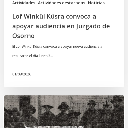
de
Actividades
Actividades destacadas
Noticias
Osorno
Lof Winkül Küsra convoca a
apoyar audiencia en Juzgado de
Osorno
El Lof Winkül Küsra convoca a apoyar nueva audiencia a
realizarse el día lunes 3…
01/08/2026
Chawrakawin:
Palimpsesto
explora
a