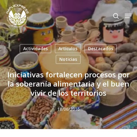
Skip
Men
search
to
Close
main
Menu
content
Actividades
Artículos
Destacados
Noticias
Iniciativas fortalecen procesos por
la soberanía alimentaria y el buen
vivir de los territorios
18/06/2016