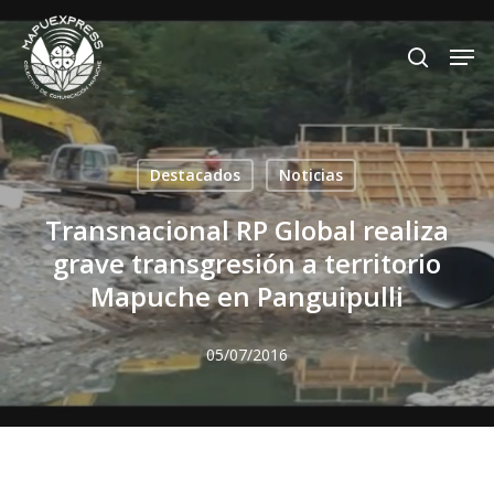
Skip
Men
search
to
Close
main
Menu
content
Destacados
Noticias
Transnacional RP Global realiza
grave transgresión a territorio
Mapuche en Panguipulli
05/07/2016