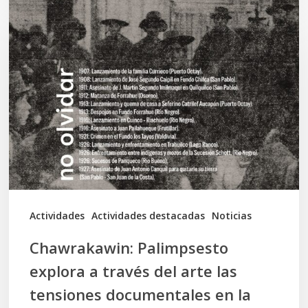
Chawrakawin:
Palimpsesto
explora
a
través
del
arte
las
tensiones
documentales
Actividades
Actividades destacadas
Noticias
en
Chawrakawin: Palimpsesto
la
explora a través del arte las
memoria
tensiones documentales en la
Mapuche