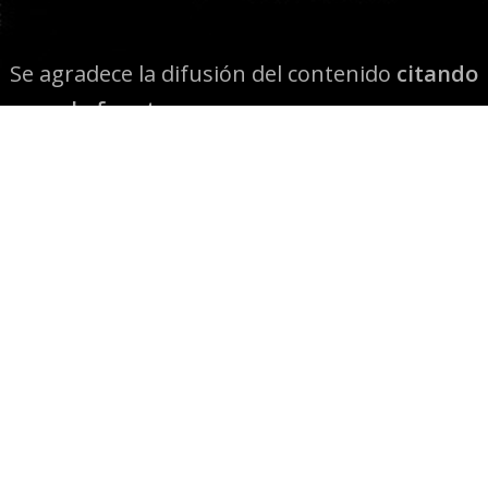
Se agradece la difusión del contenido
citando
la fuente www.mapuexpress.org
Desde el año 2000, ejerciendo el derecho a la
comunicación Mapuche en Wallmapu.