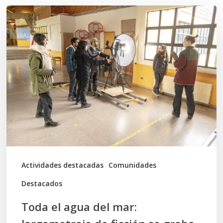
Toda
el
agua
del
mar:
largometraje
de
ficción
se
graba
Actividades destacadas
Comunidades
en
Destacados
Calbuco
Toda el agua del mar: