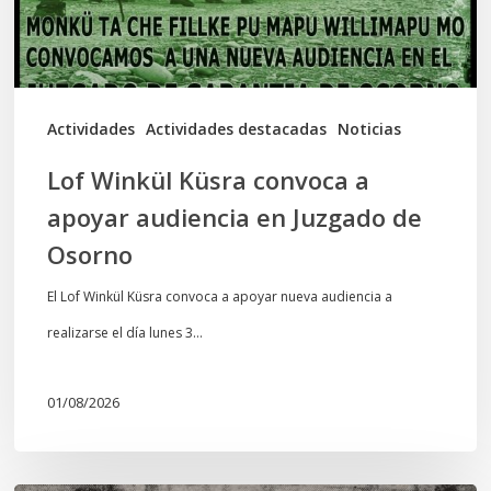
audiencia
en
Juzgado
de
Actividades
Actividades destacadas
Noticias
Osorno
Lof Winkül Küsra convoca a
apoyar audiencia en Juzgado de
Osorno
El Lof Winkül Küsra convoca a apoyar nueva audiencia a
realizarse el día lunes 3…
01/08/2026