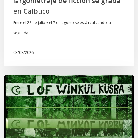
largometraje de ficción se graba
en Calbuco
Entre el 28 de julio y el 7 de agosto se está realizando la
segunda…
03/08/2026
Lof
Winkül
Küsra
convoca
a
apoyar