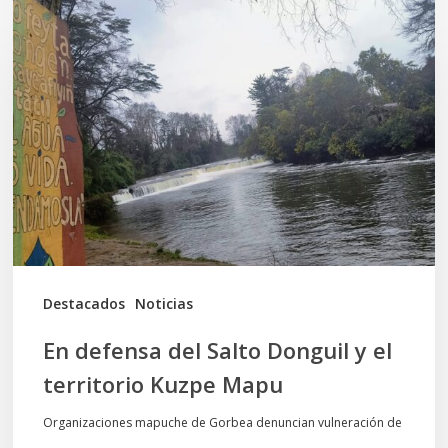
defensa
del
Salto
Donguil
y
el
territorio
Kuzpe
Mapu
Destacados
Noticias
En defensa del Salto Donguil y el
territorio Kuzpe Mapu
Organizaciones mapuche de Gorbea denuncian vulneración de