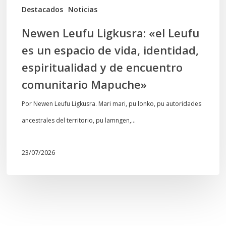
vida,
Destacados
Noticias
identidad,
Newen Leufu Ligkusra: «el Leufu
espiritualidad
es un espacio de vida, identidad,
y
espiritualidad y de encuentro
de
comunitario Mapuche»
encuentro
comunitario
Por Newen Leufu Ligkusra. Mari mari, pu lonko, pu autoridades
Mapuche»
ancestrales del territorio, pu lamngen,…
23/07/2026