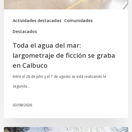
se
graba
Actividades destacadas
Comunidades
en
Destacados
Calbuco
Toda el agua del mar:
largometraje de ficción se graba
en Calbuco
Entre el 28 de julio y el 7 de agosto se está realizando la
segunda…
03/08/2026
En