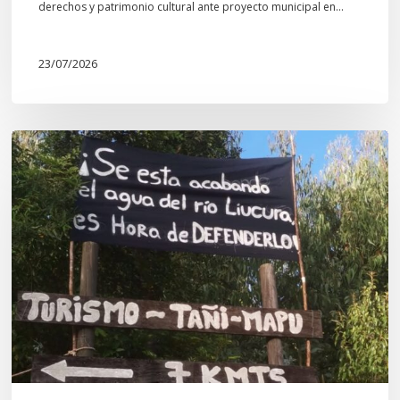
derechos y patrimonio cultural ante proyecto municipal en…
23/07/2026
Newen
Leufu
Ligkusra:
«el
Leufu
es
un
espacio
de