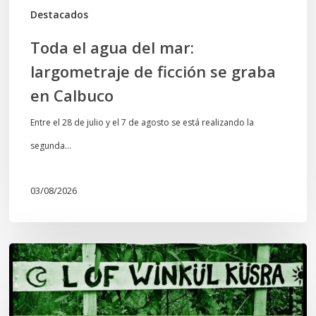
en
Destacados
Calbuco
Toda el agua del mar:
largometraje de ficción se graba
en Calbuco
Entre el 28 de julio y el 7 de agosto se está realizando la
segunda…
03/08/2026
Lof
Winkül
Küsra