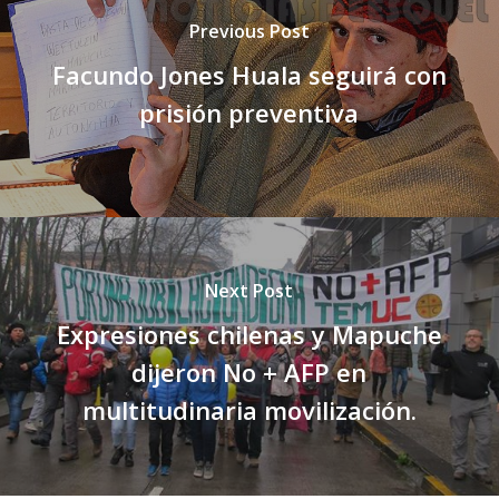
Previous Post
Facundo Jones Huala seguirá con
prisión preventiva
Next Post
Expresiones chilenas y Mapuche
dijeron No + AFP en
multitudinaria movilización.