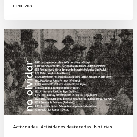
01/08/2026
Chawrakawin:
Palimpsesto
explora
a
través
del
arte
las
tensiones
documentales
Actividades
Actividades destacadas
Noticias
en