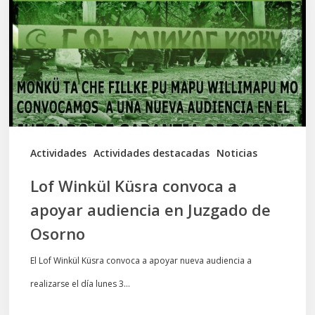
convoca
a
apoyar
audiencia
en
Juzgado
de
Actividades
Actividades destacadas
Noticias
Osorno
Lof Winkül Küsra convoca a
apoyar audiencia en Juzgado de
Osorno
El Lof Winkül Küsra convoca a apoyar nueva audiencia a
realizarse el día lunes 3…