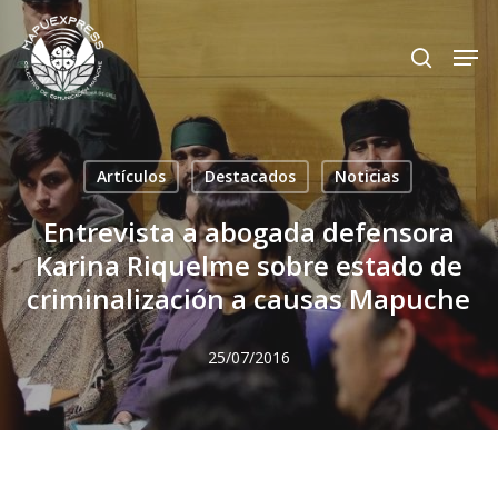
Skip
Men
search
to
Close
main
Menu
content
Artículos
Destacados
Noticias
Entrevista a abogada defensora
Karina Riquelme sobre estado de
criminalización a causas Mapuche
25/07/2016