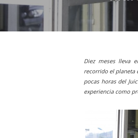
Diez meses lleva en
recorrido el planeta
pocas horas del Juic
experiencia como pres
Hit enter to search or ESC to close