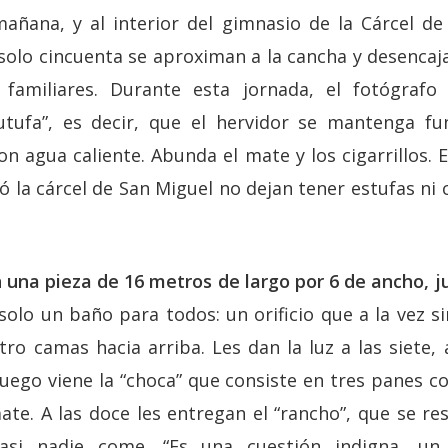
mañana, y al interior del gimnasio de la Cárcel d
solo cincuenta se aproximan a la cancha y desencajan
 familiares. Durante esta jornada, el fotógrafo
utufa”, es decir, que el hervidor se mantenga f
n agua caliente. Abunda el mate y los cigarrillos. El
la cárcel de San Miguel no dejan tener estufas ni c
 una pieza de 16 metros de largo por 6 de ancho, j
olo un baño para todos: un orificio que a la vez s
tro camas hacia arriba. Les dan la luz a las siete,
luego viene la “choca” que consiste en tres panes 
ate. A las doce les entregan el “rancho”, que se r
asi nadie come. “Es una cuestión indigna, u