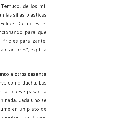
e Temuco, de los mil
 las sillas plásticas
 Felipe Durán es el
uncionando para que
 frío es paralizante.
alefactores”, explica
unto a otros sesenta
irve como ducha. Las
 a las nueve pasan la
con nada. Cada uno se
esume en un plato de
n montón de fideos