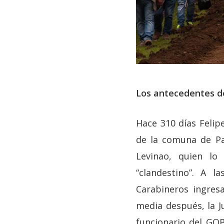
Los antecedentes de
Hace 310 días Felip
de la comuna de Pa
Levinao, quien lo
“clandestino”. A 
Carabineros ingres
media después, la J
funcionario del GO