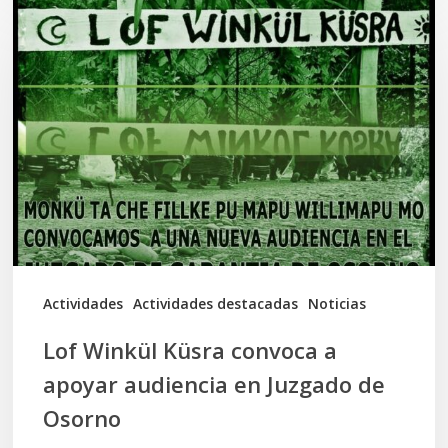
Winkül
Küsra
convoca
a
apoyar
audiencia
en
Juzgado
de
Actividades
Actividades destacadas
Noticias
Osorno
Lof Winkül Küsra convoca a
apoyar audiencia en Juzgado de
Osorno