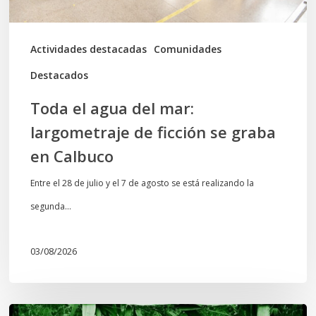
se
graba
Actividades destacadas
Comunidades
en
Destacados
Calbuco
Toda el agua del mar:
largometraje de ficción se graba
en Calbuco
Entre el 28 de julio y el 7 de agosto se está realizando la
segunda…
03/08/2026
Lof