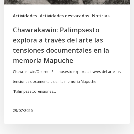
tensiones
documentales
Actividades
Actividades destacadas
Noticias
en
Chawrakawin: Palimpsesto
la
explora a través del arte las
memoria
tensiones documentales en la
Mapuche
memoria Mapuche
Chawrakawin/Osorno: Palimpsesto explora a través del arte las
tensiones documentales en la memoria Mapuche
“Palimpsesto:Tensiones…
29/07/2026