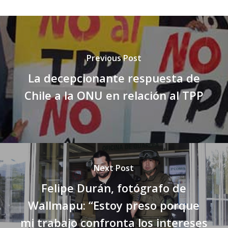
Previous Post
La decepcionante respuesta de
Chile a la ONU en relación al TPP
Next Post
Felipe Durán, fotógrafo de
Wallmapu: “Estoy preso porque
mi trabajo confronta los intereses