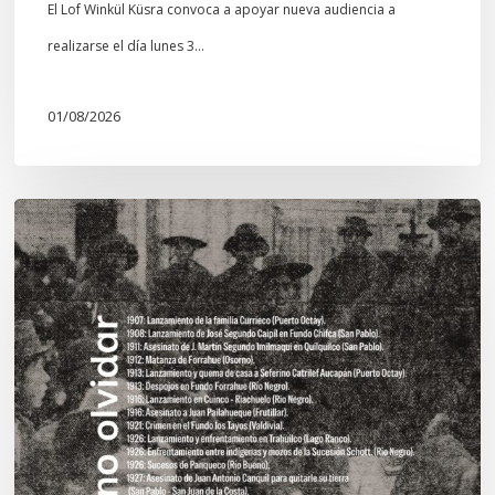
El Lof Winkül Küsra convoca a apoyar nueva audiencia a
realizarse el día lunes 3…
01/08/2026
Chawrakawin:
Palimpsesto
explora
a
través
del
arte
las