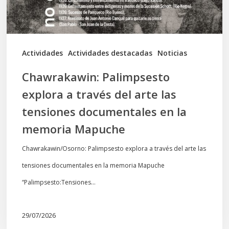
las
tensiones
documentales
Actividades
Actividades destacadas
Noticias
en
Chawrakawin: Palimpsesto
la
explora a través del arte las
memoria
tensiones documentales en la
Mapuche
memoria Mapuche
Chawrakawin/Osorno: Palimpsesto explora a través del arte las
tensiones documentales en la memoria Mapuche
“Palimpsesto:Tensiones…
29/07/2026