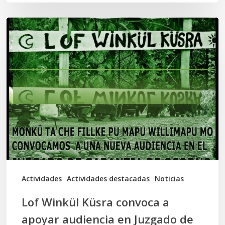
Lof
Winkül
Küsra
convoca
a
apoyar
audiencia
en
Juzgado
de
Actividades
Actividades destacadas
Noticias
Osorno
Lof Winkül Küsra convoca a
apoyar audiencia en Juzgado de