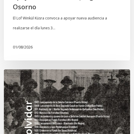
Osorno
El Lof Winkül Küsra convoca a apoyar nueva audiencia a
realizarse el día lunes 3…
01/08/2026
Chawrakawin:
Palimpsesto
explora
a
través
del
arte