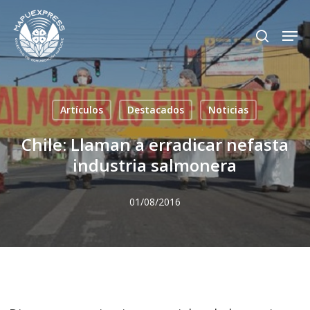
Skip
Men
search
to
Close
main
Menu
content
Artículos
Destacados
Noticias
Chile: Llaman a erradicar nefasta
industria salmonera
01/08/2016