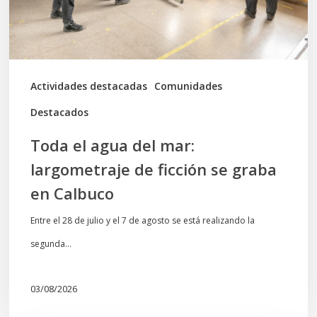
de
ficción
se
graba
Actividades destacadas
Comunidades
en
Destacados
Calbuco
Toda el agua del mar:
largometraje de ficción se graba
en Calbuco
Entre el 28 de julio y el 7 de agosto se está realizando la
segunda…
03/08/2026