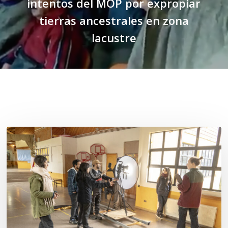
intentos del MOP por expropiar
tierras ancestrales en zona
lacustre
Related Posts
Toda
el
agua
del
mar:
largometraje