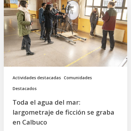
agua
del
mar:
largometraje
de
ficción
se
graba
Actividades destacadas
Comunidades
en
Destacados
Calbuco
Toda el agua del mar:
largometraje de ficción se graba
en Calbuco