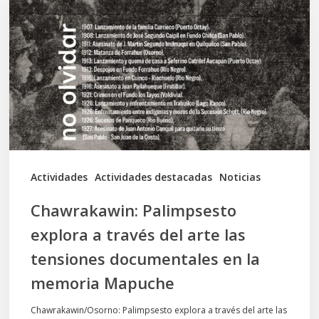
explora
a
través
del
arte
las
tensiones
documentales
Actividades
Actividades destacadas
Noticias
en
Chawrakawin: Palimpsesto
la
explora a través del arte las
memoria
tensiones documentales en la
Mapuche
memoria Mapuche
Chawrakawin/Osorno: Palimpsesto explora a través del arte las