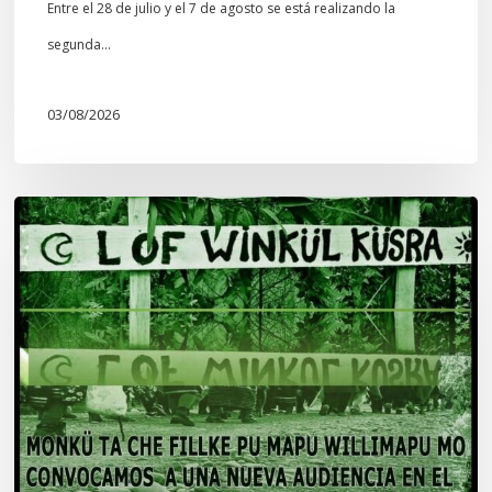
Entre el 28 de julio y el 7 de agosto se está realizando la
segunda…
03/08/2026
Lof
Winkül
Küsra
convoca
a
apoyar
audiencia
en