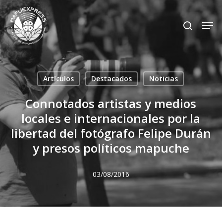
Skip
Men
search
to
Close
main
Menu
content
Artículos
Destacados
Noticias
Connotados artistas y medios
locales e internacionales por la
libertad del fotógrafo Felipe Durán
y presos políticos mapuche
03/08/2016