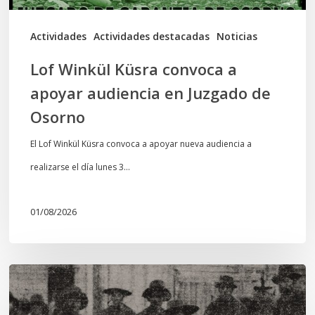
Juzgado
de
Actividades
Actividades destacadas
Noticias
Osorno
Lof Winkül Küsra convoca a
apoyar audiencia en Juzgado de
Osorno
El Lof Winkül Küsra convoca a apoyar nueva audiencia a
realizarse el día lunes 3…
01/08/2026
Chawrakawin:
Palimpsesto