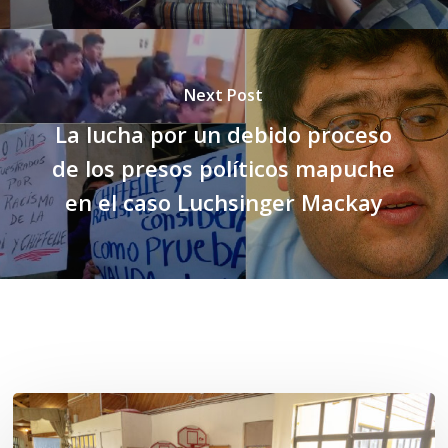
Next Post
La lucha por un debido proceso
de los presos políticos mapuche
en el caso Luchsinger Mackay
Related Posts
Toda
el