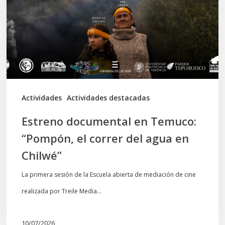
“Pompón,
el
correr
del
agua
en
Actividades
Actividades destacadas
Chilwé”
Estreno documental en Temuco:
“Pompón, el correr del agua en
Chilwé”
La primera sesión de la Escuela abierta de mediación de cine
realizada por Treile Media…
10/07/2026