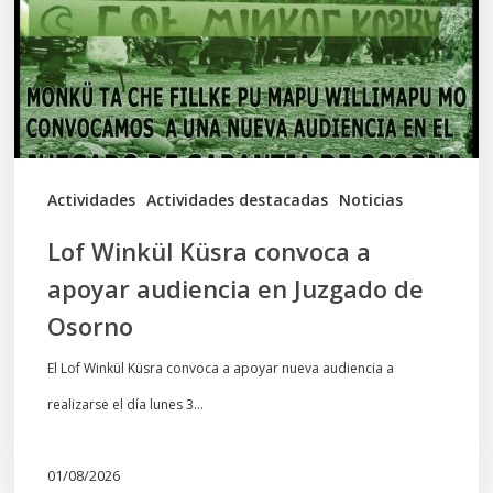
a
apoyar
audiencia
en
Juzgado
de
Actividades
Actividades destacadas
Noticias
Osorno
Lof Winkül Küsra convoca a
apoyar audiencia en Juzgado de
Osorno
El Lof Winkül Küsra convoca a apoyar nueva audiencia a
realizarse el día lunes 3…
01/08/2026