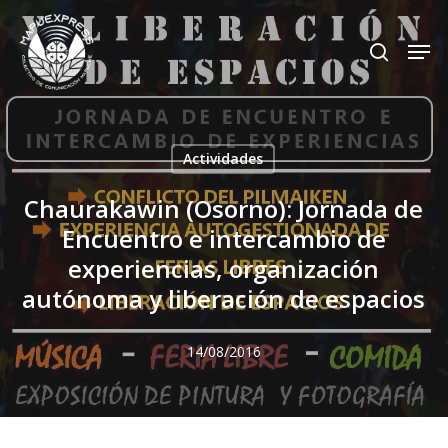
Skip
Men
search
to
Close
main
Menu
content
Actividades
Chaurakawin (Osorno): Jornada de
Encuentro e intercambio de
experiencias, organización
autónoma y liberación de espacios
14/08/2016