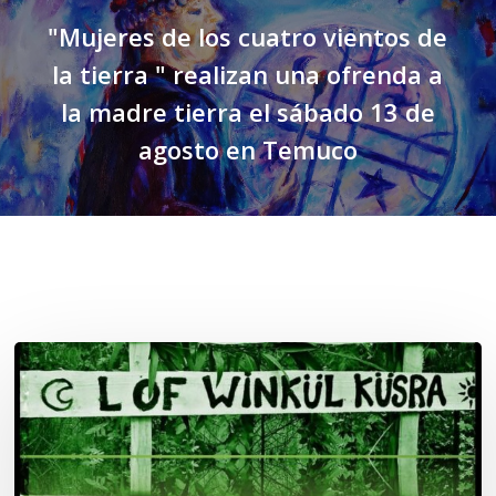
"Mujeres de los cuatro vientos de
la tierra " realizan una ofrenda a
la madre tierra el sábado 13 de
agosto en Temuco
Related Posts
Lof
Winkül
Küsra
convoca