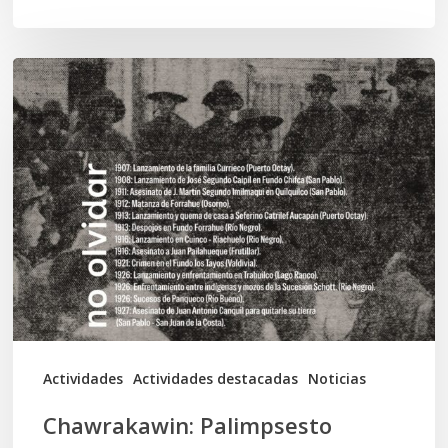
Chawrakawin:
Palimpsesto
explora
a
través
del
arte
las
tensiones
documentales
Actividades
Actividades destacadas
Noticias
en
Chawrakawin: Palimpsesto
la