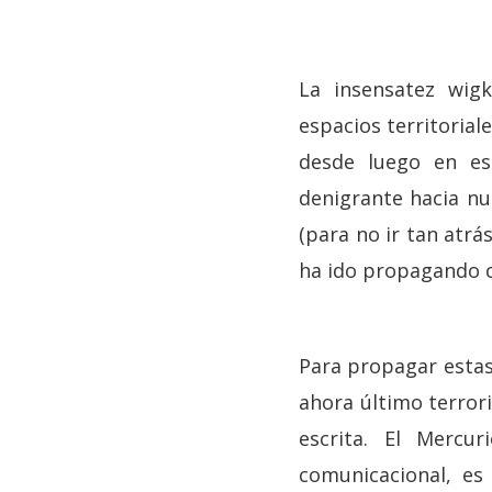
La insensatez wig
espacios territorial
desde luego en est
denigrante hacia nu
(para no ir tan atrás
ha ido propagando c
Para propagar estas 
ahora último terror
escrita. El Mercu
comunicacional, es