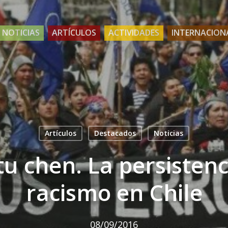
NOTICIAS
ARTÍCULOS
ACTIVIDADES
INTERNACION
Artículos
Destacados
Noticias
u chen. La persistenc
racismo en Chile
08/09/2016