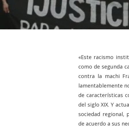
«Este racismo insti
como de segunda cat
contra la machi Fr
lamentablemente no 
de características 
del siglo XIX. Y act
Hit enter to search or ESC to close
sociedad regional, 
de acuerdo a sus ne