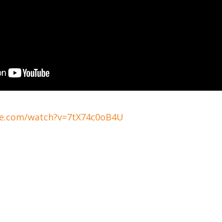
be.com/watch?v=7tX74c0oB4U