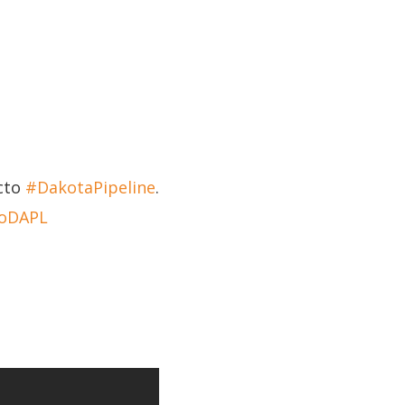
ucto
#DakotaPipeline
.
oDAPL