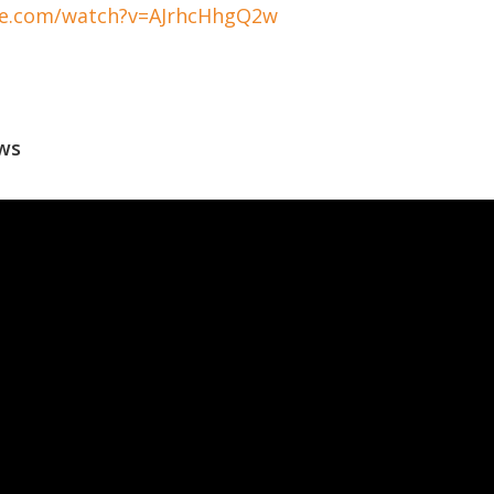
be.com/watch?v=AJrhcHhgQ2w
ws