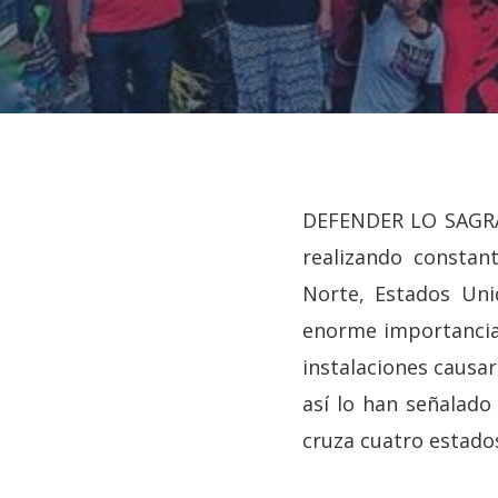
DEFENDER LO SAGRAD
realizando constan
Norte, Estados Uni
enorme importancia 
instalaciones causar
así lo han señalado
Hit enter to search or ESC to close
cruza cuatro estado