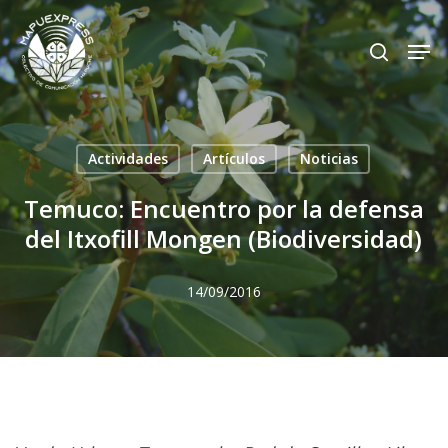
Skip
Men
search
to
Close
main
Menu
content
Actividades
Artículos
Noticias
Temuco: Encuentro por la defensa
del Itxofill Mongen (Biodiversidad)
14/09/2016