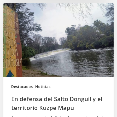
En
defensa
del
Salto
Donguil
y
el
territorio
Kuzpe
Mapu
Destacados
Noticias
En defensa del Salto Donguil y el
territorio Kuzpe Mapu