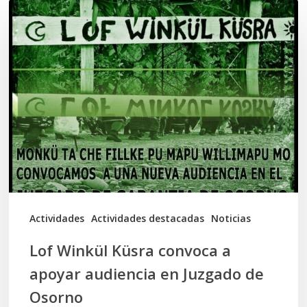
Lof
Winkül
Küsra
convoca
a
apoyar
audiencia
en
Juzgado
de
Actividades
Actividades destacadas
Noticias
Osorno
Lof Winkül Küsra convoca a
apoyar audiencia en Juzgado de
Osorno