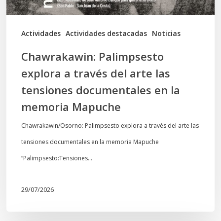
tensiones
documentales
Actividades
Actividades destacadas
Noticias
en
Chawrakawin: Palimpsesto
la
explora a través del arte las
memoria
tensiones documentales en la
Mapuche
memoria Mapuche
Chawrakawin/Osorno: Palimpsesto explora a través del arte las
tensiones documentales en la memoria Mapuche
“Palimpsesto:Tensiones…
29/07/2026