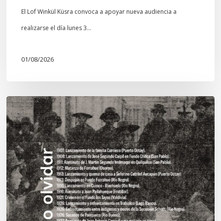
El Lof Winkül Küsra convoca a apoyar nueva audiencia a
realizarse el día lunes 3…
01/08/2026
Chawrakawin:
Palimpsesto
explora
a
través
del
arte
las